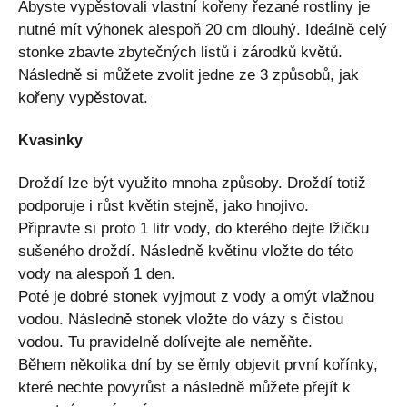
Abyste vypěstovali vlastní kořeny řezané rostliny je
nutné mít výhonek alespoň 20 cm dlouhý. Ideálně celý
stonke zbavte zbytečných listů i zárodků květů.
Následně si můžete zvolit jedne ze 3 způsobů, jak
kořeny vypěstovat.
Kvasinky
Droždí lze být využito mnoha způsoby. Droždí totiž
podporuje i růst květin stejně, jako hnojivo.
Připravte si proto 1 litr vody, do kterého dejte lžičku
sušeného droždí. Následně květinu vložte do této
vody na alespoň 1 den.
Poté je dobré stonek vyjmout z vody a omýt vlažnou
vodou. Následně stonek vložte do vázy s čistou
vodou. Tu pravidelně dolívejte ale neměňte.
Během několika dní by se ěmly objevit první kořínky,
které nechte povyrůst a následně můžete přejít k