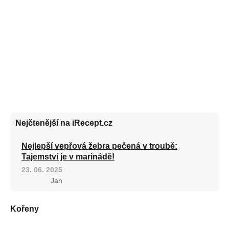
Nejčtenější na iRecept.cz
Nejlepší vepřová žebra pečená v troubě:
Tajemství je v marinádě!
23. 06. 2025
Jan
Kořeny