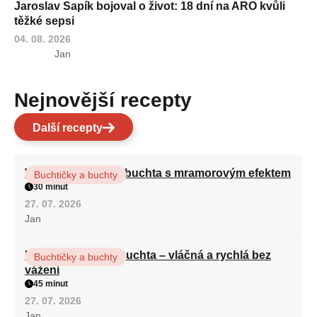
Jaroslav Sapík bojoval o život: 18 dní na ARO kvůli
těžké sepsi
04. 08. 2026
Jan
Nejnovější recepty
Další recepty
Vláčná olejová litá buchta s mramorovým efektem
Buchtičky a buchty
30 minut
27. 07. 2026
Jan
Hrnková maková buchta – vláčná a rychlá bez
Buchtičky a buchty
vážení
45 minut
27. 07. 2026
Jan