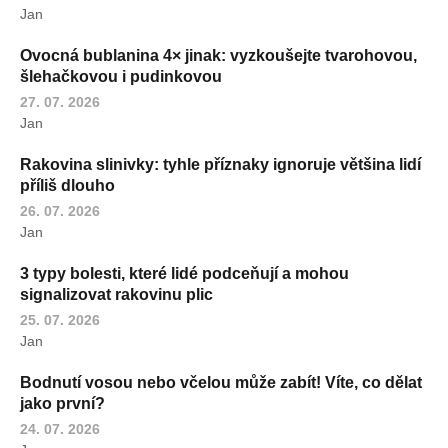
Jan
Ovocná bublanina 4× jinak: vyzkoušejte tvarohovou,
šlehačkovou i pudinkovou
27. 07. 2026
Jan
Rakovina slinivky: tyhle příznaky ignoruje většina lidí
příliš dlouho
26. 07. 2026
Jan
3 typy bolesti, které lidé podceňují a mohou
signalizovat rakovinu plic
25. 07. 2026
Jan
Bodnutí vosou nebo včelou může zabít! Víte, co dělat
jako první?
24. 07. 2026