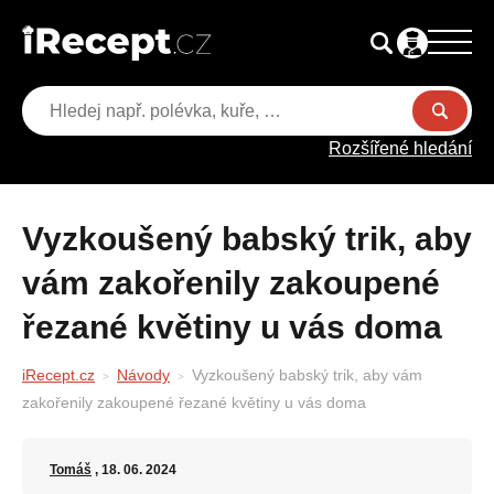
Rozšířené hledání
Vyzkoušený babský trik, aby
vám zakořenily zakoupené
řezané květiny u vás doma
iRecept.cz
Návody
Vyzkoušený babský trik, aby vám
zakořenily zakoupené řezané květiny u vás doma
Tomáš
, 18. 06. 2024