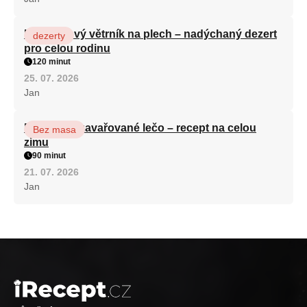
Karamelový větrník na plech – nadýchaný dezert
dezerty
pro celou rodinu
120 minut
25. 07. 2026
Jan
Babiččino zavařované lečo – recept na celou
Bez masa
zimu
90 minut
21. 07. 2026
Jan