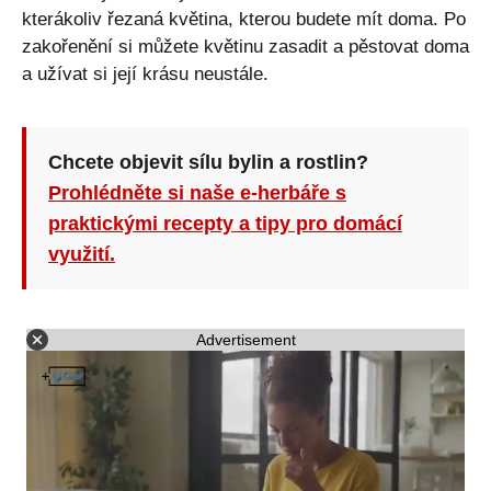
kterákoliv řezaná květina, kterou budete mít doma. Po
zakořenění si můžete květinu zasadit a pěstovat doma
a užívat si její krásu neustále.
Chcete objevit sílu bylin a rostlin?
Prohlédněte si naše e-herbáře s
praktickými recepty a tipy pro domácí
využití.
Advertisement