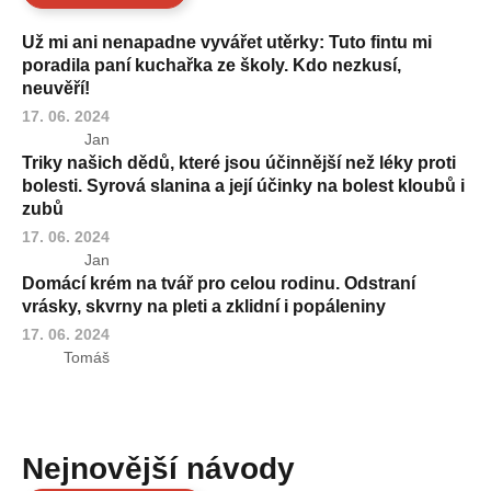
Už mi ani nenapadne vyvářet utěrky: Tuto fintu mi
poradila paní kuchařka ze školy. Kdo nezkusí,
neuvěří!
17. 06. 2024
Jan
Triky našich dědů, které jsou účinnější než léky proti
bolesti. Syrová slanina a její účinky na bolest kloubů i
zubů
17. 06. 2024
Jan
Domácí krém na tvář pro celou rodinu. Odstraní
vrásky, skvrny na pleti a zklidní i popáleniny
17. 06. 2024
Tomáš
Nejnovější návody