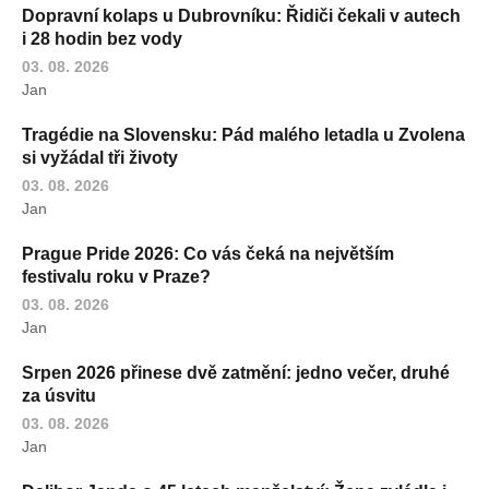
Dopravní kolaps u Dubrovníku: Řidiči čekali v autech
i 28 hodin bez vody
03. 08. 2026
Jan
Tragédie na Slovensku: Pád malého letadla u Zvolena
si vyžádal tři životy
03. 08. 2026
Jan
Prague Pride 2026: Co vás čeká na největším
festivalu roku v Praze?
03. 08. 2026
Jan
Srpen 2026 přinese dvě zatmění: jedno večer, druhé
za úsvitu
03. 08. 2026
Jan