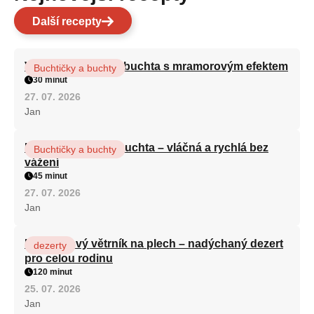
Další recepty
Vláčná olejová litá buchta s mramorovým efektem
Buchtičky a buchty
30 minut
27. 07. 2026
Jan
Hrnková maková buchta – vláčná a rychlá bez
Buchtičky a buchty
vážení
45 minut
27. 07. 2026
Jan
Karamelový větrník na plech – nadýchaný dezert
dezerty
pro celou rodinu
120 minut
25. 07. 2026
Jan