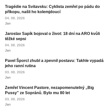
Tragédie na Svitavsku: Cyklista zemřel po pádu do
příkopu, našli ho kolemjdoucí
04. 08. 2026
Jan
Jaroslav Sapík bojoval o život: 18 dní na ARO kvůli
těžké sepsi
04. 08. 2026
Jan
Pavel Šporcl zhubl a zpevnil postavu: Takhle vypadá
jeho ranní rutina
03. 08. 2026
Jan
Zemřel Vincent Pastore, nezapomenutelný „Big
Pussy" ze Sopránů. Bylo mu 80 let
03. 08. 2026
Jan