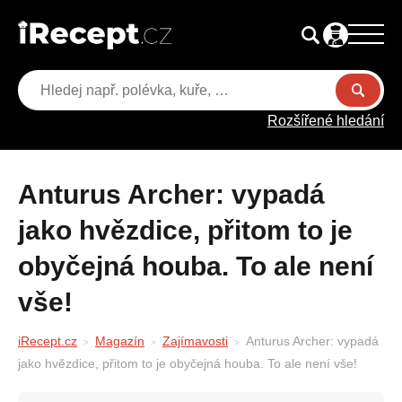
Rozšířené hledání
Anturus Archer: vypadá
jako hvězdice, přitom to je
obyčejná houba. To ale není
vše!
iRecept.cz
Magazín
Zajímavosti
Anturus Archer: vypadá
jako hvězdice, přitom to je obyčejná houba. To ale není vše!