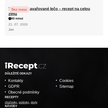
Babiččino zavařované lečo – recept na celou
Bez masa
zimu
90 minut
21. 07. 2026
Jan
DŮLEŽITÉ ODKAZY
Kontakty
Cookies
GDPR
Sitemap
Obecné podmínky
RECEPTY
chuťovky
polévky
dorty
NÁVODY