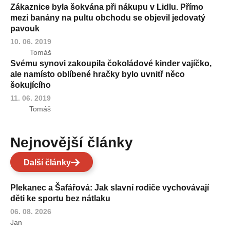
Zákaznice byla šokvána při nákupu v Lidlu. Přímo
mezi banány na pultu obchodu se objevil jedovatý
pavouk
10. 06. 2019
Tomáš
Svému synovi zakoupila čokoládové kinder vajíčko,
ale namísto oblíbené hračky bylo uvnitř něco
šokujícího
11. 06. 2019
Tomáš
Nejnovější články
Další články
Plekanec a Šafářová: Jak slavní rodiče vychovávají
děti ke sportu bez nátlaku
06. 08. 2026
Jan