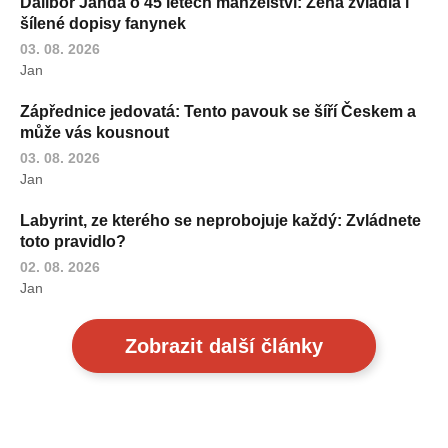
Dalibor Janda o 45 letech manželství: Žena zvládla i
šílené dopisy fanynek
03. 08. 2026
Jan
Zápřednice jedovatá: Tento pavouk se šíří Českem a
může vás kousnout
03. 08. 2026
Jan
Labyrint, ze kterého se neprobojuje každý: Zvládnete
toto pravidlo?
02. 08. 2026
Jan
Zobrazit další články