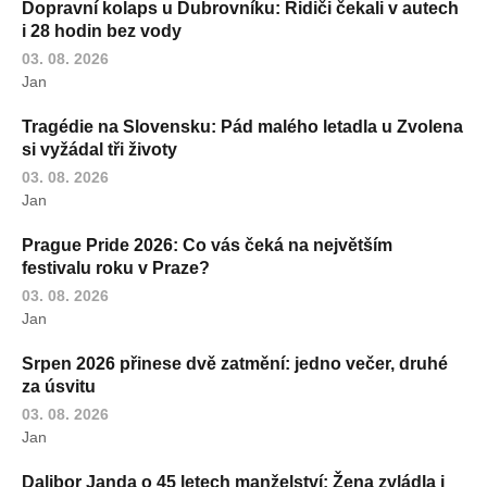
Dopravní kolaps u Dubrovníku: Řidiči čekali v autech
i 28 hodin bez vody
03. 08. 2026
Jan
Tragédie na Slovensku: Pád malého letadla u Zvolena
si vyžádal tři životy
03. 08. 2026
Jan
Prague Pride 2026: Co vás čeká na největším
festivalu roku v Praze?
03. 08. 2026
Jan
Srpen 2026 přinese dvě zatmění: jedno večer, druhé
za úsvitu
03. 08. 2026
Jan
Dalibor Janda o 45 letech manželství: Žena zvládla i