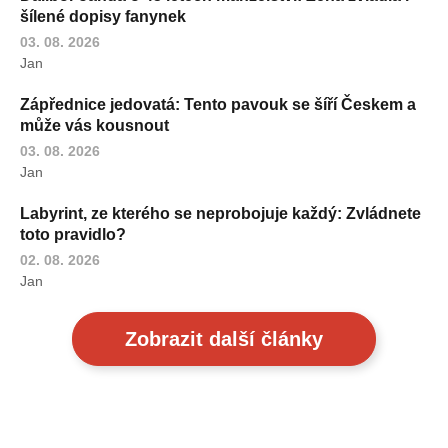
šílené dopisy fanynek
03. 08. 2026
Jan
Zápřednice jedovatá: Tento pavouk se šíří Českem a
může vás kousnout
03. 08. 2026
Jan
Labyrint, ze kterého se neprobojuje každý: Zvládnete
toto pravidlo?
02. 08. 2026
Jan
Zobrazit další články