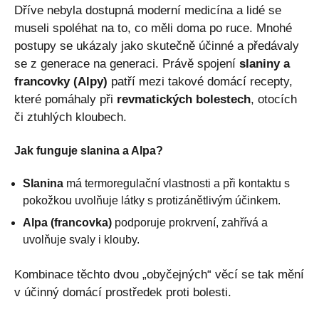
Dříve nebyla dostupná moderní medicína a lidé se
museli spoléhat na to, co měli doma po ruce. Mnohé
postupy se ukázaly jako skutečně účinné a předávaly
se z generace na generaci. Právě spojení
slaniny a
francovky (Alpy)
patří mezi takové domácí recepty,
které pomáhaly při
revmatických bolestech
, otocích
či ztuhlých kloubech.
Jak funguje slanina a Alpa?
Slanina
má termoregulační vlastnosti a při kontaktu s
pokožkou uvolňuje látky s protizánětlivým účinkem.
Alpa (francovka)
podporuje prokrvení, zahřívá a
uvolňuje svaly i klouby.
Kombinace těchto dvou „obyčejných“ věcí se tak mění
v účinný domácí prostředek proti bolesti.