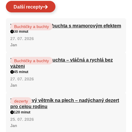
Další recepty
Vláčná olejová litá buchta s mramorovým efektem
Buchtičky a buchty
30 minut
27. 07. 2026
Jan
Hrnková maková buchta – vláčná a rychlá bez
Buchtičky a buchty
vážení
45 minut
27. 07. 2026
Jan
Karamelový větrník na plech – nadýchaný dezert
dezerty
pro celou rodinu
120 minut
25. 07. 2026
Jan