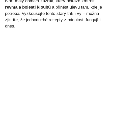
tvoří malý domácí zázrak, který dokáže zmírnit
revma a bolesti kloubů
a přinést úlevu tam, kde je
potřeba. Vyzkoušejte tento starý trik i vy – možná
zjistíte, že jednoduché recepty z minulosti fungují i
dnes.