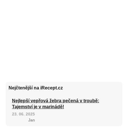
Nejčtenější na iRecept.cz
Nejlepší vepřová žebra pečená v troubě:
Tajemství je v marinádě!
23. 06. 2025
Jan