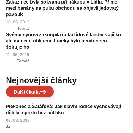
Zákaznice byla šokvána při nákupu v Lidlu. Přímo
mezi banány na pultu obchodu se objevil jedovatý
pavouk
10. 06. 2019
Tomáš
Svému synovi zakoupila čokoládové kinder vajíčko,
ale namísto oblíbené hračky bylo uvnitř něco
šokujícího
11. 06. 2019
Tomáš
Nejnovější články
Další články
Plekanec a Šafářová: Jak slavní rodiče vychovávají
děti ke sportu bez nátlaku
06. 08. 2026
Jan