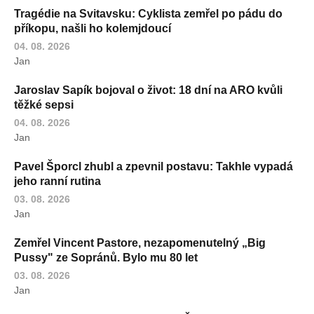
Tragédie na Svitavsku: Cyklista zemřel po pádu do
příkopu, našli ho kolemjdoucí
04. 08. 2026
Jan
Jaroslav Sapík bojoval o život: 18 dní na ARO kvůli
těžké sepsi
04. 08. 2026
Jan
Pavel Šporcl zhubl a zpevnil postavu: Takhle vypadá
jeho ranní rutina
03. 08. 2026
Jan
Zemřel Vincent Pastore, nezapomenutelný „Big
Pussy" ze Sopránů. Bylo mu 80 let
03. 08. 2026
Jan