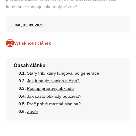
kombinace funguje jako malý zázrak!
Jan
, 01. 09. 2025
Vytisknout článek
Obsah článku
Starý trik, který fungoval po generace
Jak funguje slanina a Alpa?
Postup přípravy obkladu
Jak často obklady používat?
Proč právě mastná slanina?
Závěr