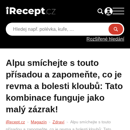
Rozšířené hledání
Alpu smíchejte s touto
přísadou a zapomeňte, co je
revma a bolesti kloubů: Tato
kombinace funguje jako
malý zázrak!
iRecept.cz
Magazín
Zdraví
Alpu smíchejte s touto
přísadou a zapomeňte, co je revma a bolesti kloubů: Tato