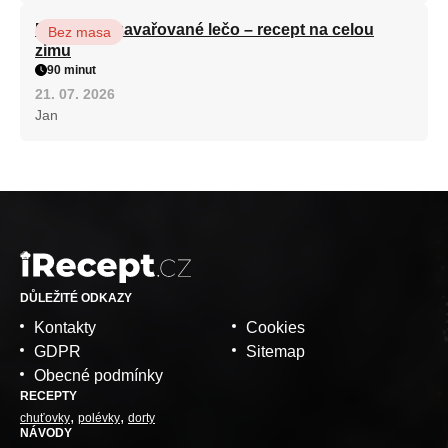
Babiččino zavařované lečo – recept na celou
Bez masa
zimu
90 minut
21. 07. 2026
Jan
DŮLEŽITÉ ODKAZY
Kontakty
Cookies
GDPR
Sitemap
Obecné podmínky
RECEPTY
chuťovky
polévky
dorty
NÁVODY