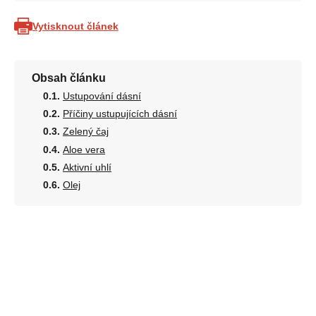
Vytisknout článek
Obsah článku
Ustupování dásní
Příčiny ustupujících dásní
Zelený čaj
Aloe vera
Aktivní uhlí
Olej