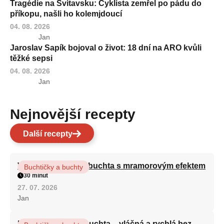
Tragédie na Svitavsku: Cyklista zemřel po pádu do
příkopu, našli ho kolemjdoucí
04. 08. 2026
Jan
Jaroslav Sapík bojoval o život: 18 dní na ARO kvůli
těžké sepsi
04. 08. 2026
Jan
Nejnovější recepty
Další recepty
Vláčná olejová litá buchta s mramorovým efektem
Buchtičky a buchty
30 minut
27. 07. 2026
Jan
Hrnková maková buchta – vláčná a rychlá bez