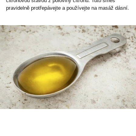
citronovou šťávou z poloviny citronu. Tuto směs
pravidelně protřepávejte a používejte na masáž dásní.