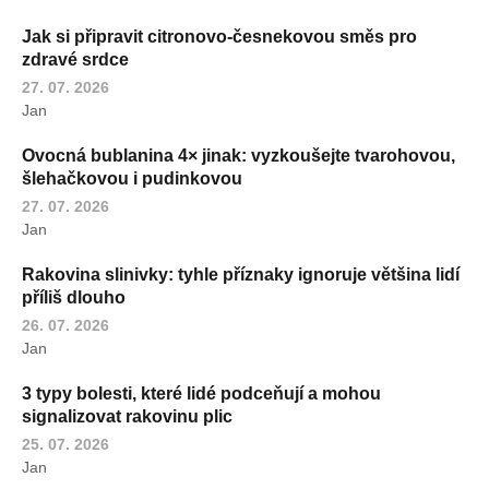
Jak si připravit citronovo-česnekovou směs pro
zdravé srdce
27. 07. 2026
Jan
Ovocná bublanina 4× jinak: vyzkoušejte tvarohovou,
šlehačkovou i pudinkovou
27. 07. 2026
Jan
Rakovina slinivky: tyhle příznaky ignoruje většina lidí
příliš dlouho
26. 07. 2026
Jan
3 typy bolesti, které lidé podceňují a mohou
signalizovat rakovinu plic
25. 07. 2026
Jan