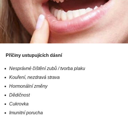
Příčiny ustupujících dásní
Nesprávné čištění zubů / tvorba plaku
Kouření, nezdravá strava
Hormonální změny
Dědičnost
Cukrovka
Imunitní porucha