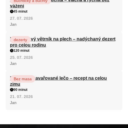
Buchtičky a buchty
vážení
45 minut
27. 07. 2026
Jan
Karamelový větrník na plech – nadýchaný dezert
dezerty
pro celou rodinu
120 minut
25. 07. 2026
Jan
Babiččino zavařované lečo – recept na celou
Bez masa
zimu
90 minut
21. 07. 2026
Jan