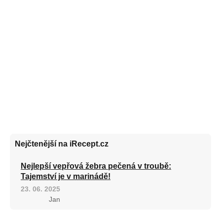
Nejčtenější na iRecept.cz
Nejlepší vepřová žebra pečená v troubě:
Tajemství je v marinádě!
23. 06. 2025
Jan