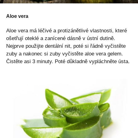
Aloe vera
Aloe vera má léčivé a protizánětlivé vlastnosti, které
ošetřují oteklé a zanícené dásně v ústní dutině.
Nejprve použijte dentální nit, poté si řádně vyčistěte
zuby a nakonec si zuby vyčistěte aloe vera gelem.
Čistěte asi 3 minuty. Poté důkladně vypláchněte ústa.