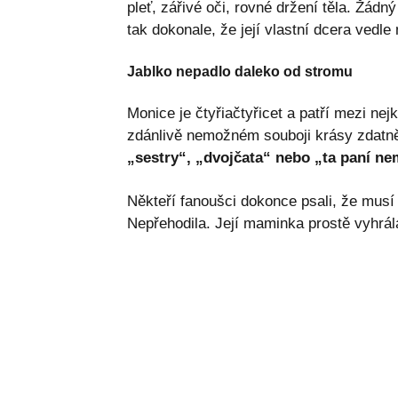
pleť, zářivé oči, rovné držení těla. Žádn
tak dokonale, že její vlastní dcera vedle
Jablko nepadlo daleko od stromu
Monice je čtyřiačtyřicet a patří mezi ne
zdánlivě nemožném souboji krásy zdatn
„sestry“, „dvojčata“ nebo „ta paní n
Někteří fanoušci dokonce psali, že musí
Nepřehodila. Její maminka prostě vyhrála 