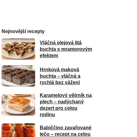
Nejnovější recepty
Vláčná olejová litá
buchta s mramorovým
efektem
Hrnková maková
buchta – vláčná a
rychlá bez vážení
Karamelový větrník na
plech – nadýchaný
dezert pro celou
rodinu
Babiččino zavařované
lečo – recept na celou