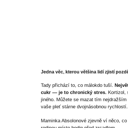
Jedna věc, kterou většina lidí zjistí pozd
Tady přichází to, co málokdo tuší.
Nejvě
cukr — je to chronický stres.
Kortizol,
jiného. Můžete se mazat tím nejdražším 
vaše pleť stárne dvojnásobnou rychlostí.
Maminka Absolonové zjevně ví něco, co v
rodinou místo hodin před zrcadlem.