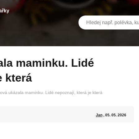
ařky
e která
ová ukázala maminku. Lidé nepoznají, která je která
Jan
, 05. 05. 2026