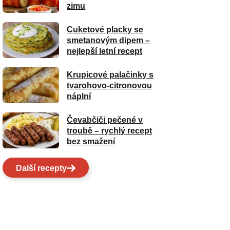
zimu
Cuketové placky se
smetanovým dipem –
nejlepší letní recept
Krupicové palačinky s
tvarohovo-citronovou
náplní
Čevabčiči pečené v
troubě – rychlý recept
bez smažení
Další recepty