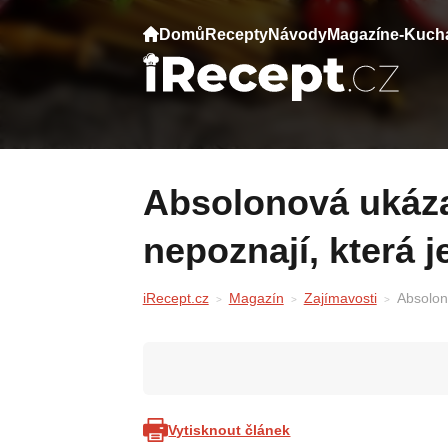
Domů
Recepty
Návody
Magazín
e-Kuch
Absolonová ukázala maminku. Lidé
nepoznají, která j
iRecept.cz
Magazín
Zajímavosti
Absolon
Vytisknout článek