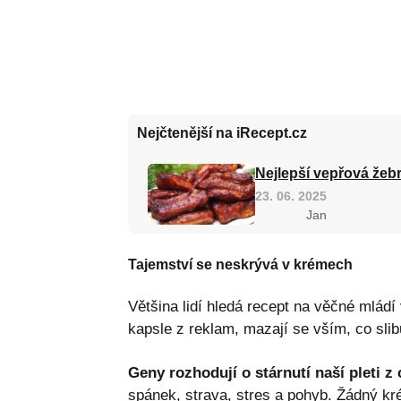
Nejčtenější na iRecept.cz
Nejlepší vepřová žebr
23. 06. 2025
Jan
Tajemství se neskrývá v krémech
Většina lidí hledá recept na věčné mládí 
kapsle z reklam, mazají se vším, co slibu
Geny rozhodují o stárnutí naší pleti z 
spánek, strava, stres a pohyb. Žádný kr