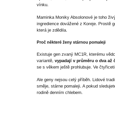
vínku.
Maminka Moniky Absolonové je toho živ
ingredience dovážené z Koreje. Prostě ge
která je zdědila.
Proč některé ženy stárnou pomaleji
Existuje gen zvaný MC1R, kterému vědci 
variantě,
vypadají v průměru o dva až č
se s věkem ještě prohlubuje. Ve čtyřicet
Ale geny nejsou celý příběh. Lidové tra
směje, stárne pomaleji. A pokud sledujete
rodině denním chlebem.