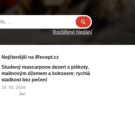
Rozšířené hledání
Nejčtenější na iRecept.cz
Studený mascarpone dezert s piškoty,
malinovým džemem a kokosem: rychlá
sladkost bez pečení
19. 03. 2026
Jan