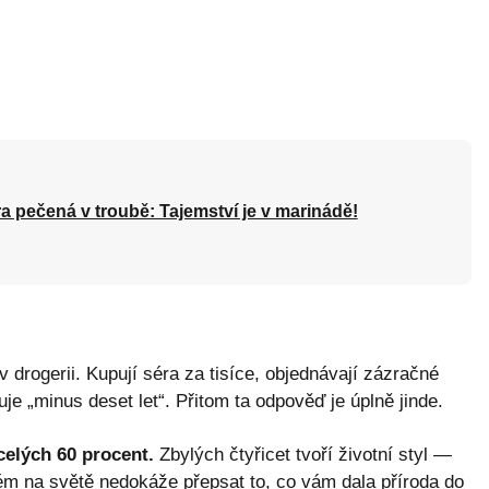
a pečená v troubě: Tajemství je v marinádě!
v drogerii. Kupují séra za tisíce, objednávají zázračné
je „minus deset let“. Přitom ta odpověď je úplně jinde.
celých 60 procent.
Zbylých čtyřicet tvoří životní styl —
ém na světě nedokáže přepsat to, co vám dala příroda do