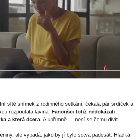
ní sítě snímek z rodinného setkání, čekala pár srdíček a
kou rozpoutala lavina.
Fanoušci totiž nedokázali
ka a která dcera.
A upřímně — není se čemu divit.
niny, ale vypadá, jako by jí bylo sotva padesát. Hladká