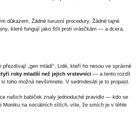
ým důkazem. Žádné luxusní procedury. Žádné tajné
ny, které fungují jako štít proti vrásčkám — a dcera,
přezdívají „gen mládí“. Lidé, kteří ho nesou ve správné
tyři roky mladší než jejich vrstevníci
— a tento rozdíl
i si toho možná nevšimnete. V sedmdesáti je to propast.
dice našich babiček znaly jednoduché pravidlo — kdo se
 Moniku na sociálních sítích, víte, že smích je v téhle