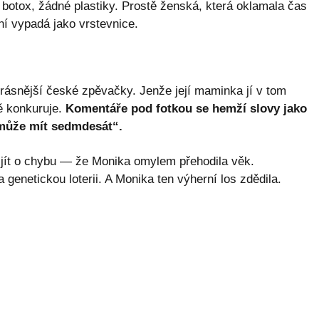
ý botox, žádné plastiky. Prostě ženská, která oklamala čas
 ní vypadá jako vrstevnice.
jkrásnější české zpěvačky. Jenže její maminka jí v tom
ě konkuruje.
Komentáře pod fotkou se hemží slovy jako
emůže mít sedmdesát“.
 jít o chybu — že Monika omylem přehodila věk.
genetickou loterii. A Monika ten výherní los zdědila.