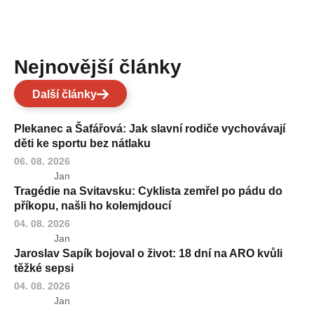
Nejnovější články
Další články
Plekanec a Šafářová: Jak slavní rodiče vychovávají
děti ke sportu bez nátlaku
06. 08. 2026
Jan
Tragédie na Svitavsku: Cyklista zemřel po pádu do
příkopu, našli ho kolemjdoucí
04. 08. 2026
Jan
Jaroslav Sapík bojoval o život: 18 dní na ARO kvůli
těžké sepsi
04. 08. 2026
Jan