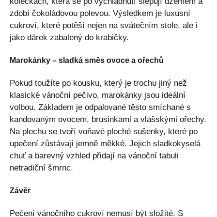
kolečkách, která se po vychladnutí slepují džemem a
zdobí čokoládovou polevou. Výsledkem je luxusní
cukroví, které potěší nejen na svátečním stole, ale i
jako dárek zabalený do krabičky.
Marokánky – sladká směs ovoce a ořechů
Pokud toužíte po kousku, který je trochu jiný než
klasické vánoční pečivo, marokánky jsou ideální
volbou. Základem je odpalované těsto smíchané s
kandovaným ovocem, brusinkami a vlašskými ořechy.
Na plechu se tvoří voňavé ploché sušenky, které po
upečení zůstávají jemně měkké. Jejich sladkokyselá
chuť a barevný vzhled přidají na vánoční tabuli
netradiční šmrnc.
Závěr
Pečení vánočního cukroví nemusí být složité. S