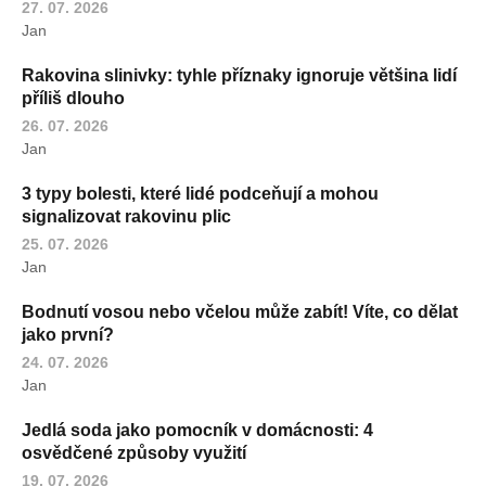
27. 07. 2026
Jan
Rakovina slinivky: tyhle příznaky ignoruje většina lidí
příliš dlouho
26. 07. 2026
Jan
3 typy bolesti, které lidé podceňují a mohou
signalizovat rakovinu plic
25. 07. 2026
Jan
Bodnutí vosou nebo včelou může zabít! Víte, co dělat
jako první?
24. 07. 2026
Jan
Jedlá soda jako pomocník v domácnosti: 4
osvědčené způsoby využití
19. 07. 2026