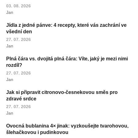
03. 08. 2026
Jan
Jídla z jedné pánve: 4 recepty, které vás zachrání ve
všední den
27. 07. 2026
Jan
Plná čára vs. dvojitá plná čára: Víte, jaký je mezi nimi
rozdíl?
27. 07. 2026
Jan
Jak si připravit citronovo-česnekovou směs pro
zdravé srdce
27. 07. 2026
Jan
Ovocná bublanina 4× jinak: vyzkoušejte tvarohovou,
šlehačkovou i pudinkovou