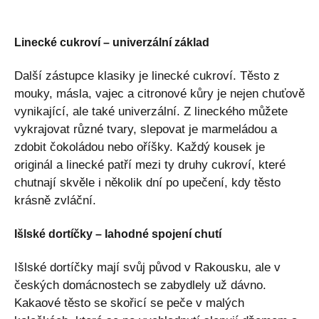
Linecké cukroví – univerzální základ
Další zástupce klasiky je linecké cukroví. Těsto z
mouky, másla, vajec a citronové kůry je nejen chuťově
vynikající, ale také univerzální. Z lineckého můžete
vykrajovat různé tvary, slepovat je marmeládou a
zdobit čokoládou nebo oříšky. Každý kousek je
originál a linecké patří mezi ty druhy cukroví, které
chutnají skvěle i několik dní po upečení, kdy těsto
krásně zvláční.
Išlské dortíčky – lahodné spojení chutí
Išlské dortíčky mají svůj původ v Rakousku, ale v
českých domácnostech se zabydlely už dávno.
Kakaové těsto se skořicí se peče v malých