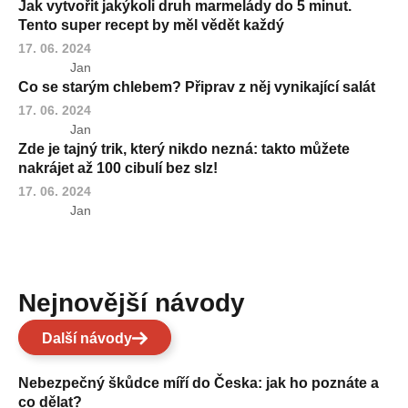
Jak vytvořit jakýkoli druh marmelády do 5 minut.
Tento super recept by měl vědět každý
17. 06. 2024
Jan
Co se starým chlebem? Připrav z něj vynikající salát
17. 06. 2024
Jan
Zde je tajný trik, který nikdo nezná: takto můžete
nakrájet až 100 cibulí bez slz!
17. 06. 2024
Jan
Nejnovější návody
Další návody
Nebezpečný škůdce míří do Česka: jak ho poznáte a
co dělat?