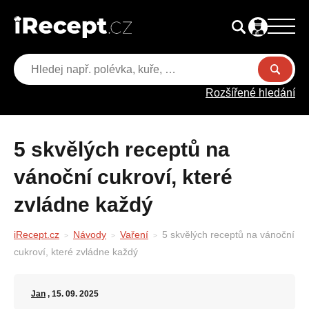
Rozšířené hledání
5 skvělých receptů na
vánoční cukroví, které
zvládne každý
iRecept.cz
Návody
Vaření
5 skvělých receptů na vánoční
cukroví, které zvládne každý
Jan
, 15. 09. 2025