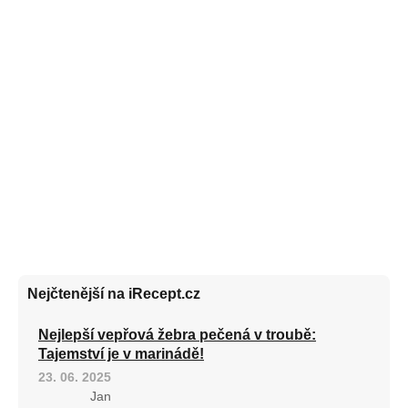
Nejčtenější na iRecept.cz
Nejlepší vepřová žebra pečená v troubě:
Tajemství je v marinádě!
23. 06. 2025
Jan