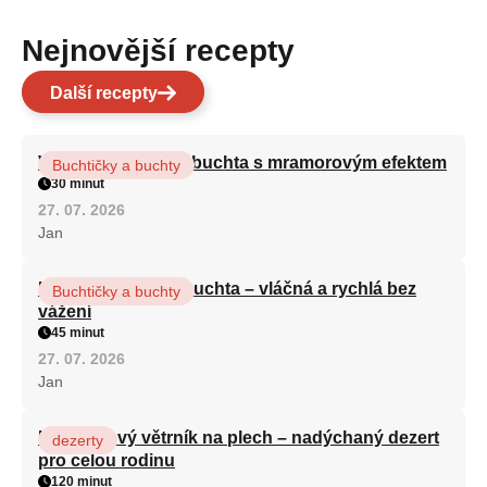
Nejnovější recepty
Další recepty
Vláčná olejová litá buchta s mramorovým efektem
Buchtičky a buchty
30 minut
27. 07. 2026
Jan
Hrnková maková buchta – vláčná a rychlá bez
Buchtičky a buchty
vážení
45 minut
27. 07. 2026
Jan
Karamelový větrník na plech – nadýchaný dezert
dezerty
pro celou rodinu
120 minut