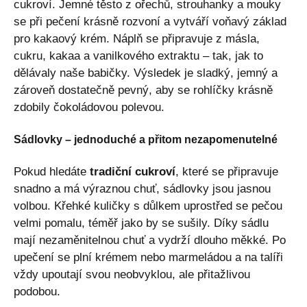
cukroví. Jemné těsto z ořechů, strouhanky a mouky
se při pečení krásně rozvoní a vytváří voňavý základ
pro kakaový krém. Náplň se připravuje z másla,
cukru, kakaa a vanilkového extraktu – tak, jak to
dělávaly naše babičky. Výsledek je sladký, jemný a
zároveň dostatečně pevný, aby se rohlíčky krásně
zdobily čokoládovou polevou.
Sádlovky – jednoduché a přitom nezapomenutelné
Pokud hledáte
tradiční cukroví
, které se připravuje
snadno a má výraznou chuť, sádlovky jsou jasnou
volbou. Křehké kuličky s důlkem uprostřed se pečou
velmi pomalu, téměř jako by se sušily. Díky sádlu
mají nezaměnitelnou chuť a vydrží dlouho měkké. Po
upečení se plní krémem nebo marmeládou a na talíři
vždy upoutají svou neobvyklou, ale přitažlivou
podobou.