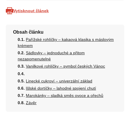
Vytisknout článek
Obsah článku
Pařížské rohlíčky – kakaová klasika s máslovým
krémem
Sádlovky – jednoduché a přitom
nezapomenutelné
Vanilkové rohlíčky – symbol českých Vánoc
Linecké cukroví – univerzální základ
Išlské dortíčky – lahodné spojení chutí
Marokánky – sladká směs ovoce a ořechů
Závěr