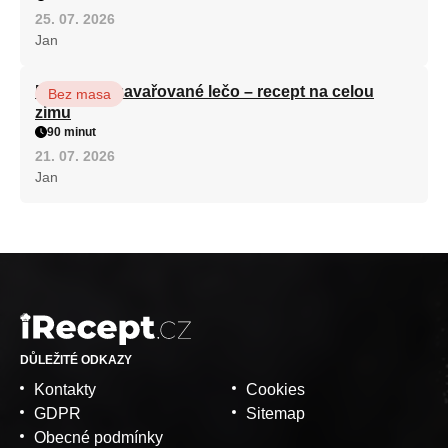
25. 07. 2026
Jan
Babiččino zavařované lečo – recept na celou
Bez masa
zimu
90 minut
21. 07. 2026
Jan
DŮLEŽITÉ ODKAZY
Kontakty
Cookies
GDPR
Sitemap
Obecné podmínky