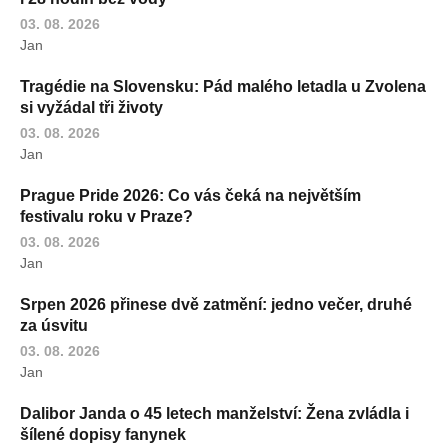
03. 08. 2026
Jan
Tragédie na Slovensku: Pád malého letadla u Zvolena
si vyžádal tři životy
03. 08. 2026
Jan
Prague Pride 2026: Co vás čeká na největším
festivalu roku v Praze?
03. 08. 2026
Jan
Srpen 2026 přinese dvě zatmění: jedno večer, druhé
za úsvitu
03. 08. 2026
Jan
Dalibor Janda o 45 letech manželství: Žena zvládla i
šílené dopisy fanynek