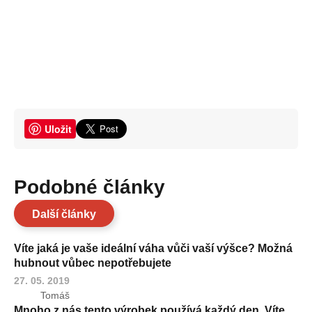
Uložit
Podobné články
Další články
Víte jaká je vaše ideální váha vůči vaší výšce? Možná
hubnout vůbec nepotřebujete
27. 05. 2019
Tomáš
Mnoho z nás tento výrobek používá každý den. Víte,