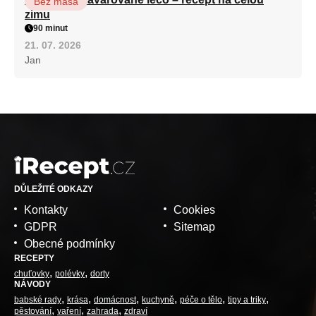
Bez masa
zimu
90 minut
21. 07. 2026
Jan
DŮLEŽITÉ ODKAZY
Kontakty
Cookies
GDPR
Sitemap
Obecné podmínky
RECEPTY
chuťovky
polévky
dorty
NÁVODY
babské rady
krása
domácnost
kuchyně
péče o tělo
tipy a triky
pěstování
vaření
zahrada
zdraví