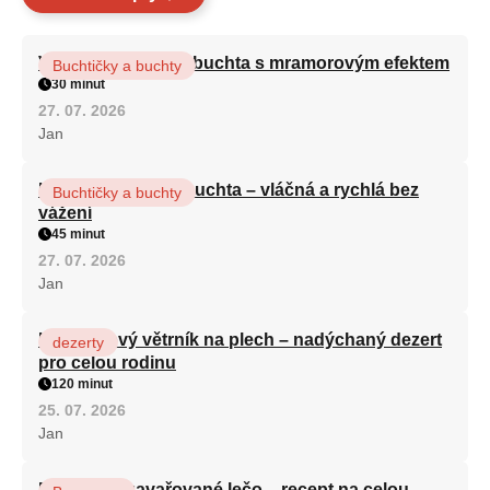
Vláčná olejová litá buchta s mramorovým efektem
Buchtičky a buchty
30 minut
27. 07. 2026
Jan
Hrnková maková buchta – vláčná a rychlá bez
Buchtičky a buchty
vážení
45 minut
27. 07. 2026
Jan
Karamelový větrník na plech – nadýchaný dezert
dezerty
pro celou rodinu
120 minut
25. 07. 2026
Jan
Babiččino zavařované lečo – recept na celou