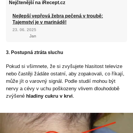
Nejčtenější na iRecept.cz
Nejlepší vepřová žebra pečená v troubě:
Tajemství je v marinádě!
23. 06. 2025
Jan
3. Postupná ztráta sluchu
Pokud si všimnete, že si zvyšujete hlasitost televize
nebo častěji žádáte ostatní, aby zopakovali, co říkají,
může jít o varovný signál. Podle studií mohou být
nervy a cévy v uchu poškozeny vlivem dlouhodobě
zvýšené
hladiny cukru v krvi
.