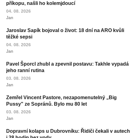
příkopu, našli ho kolemjdoucí
04. 08. 2026
Jan
Jaroslav Sapík bojoval o život: 18 dní na ARO kvůli
těžké sepsi
04. 08. 2026
Jan
Pavel Šporcl zhubl a zpevnil postavu: Takhle vypadá
jeho ranní rutina
03. 08. 2026
Jan
Zemřel Vincent Pastore, nezapomenutelný „Big
Pussy" ze Sopránů. Bylo mu 80 let
03. 08. 2026
Jan
Dopravní kolaps u Dubrovníku: Řidiči čekali v autech
i 28 hodin bez vody