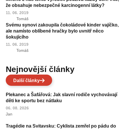
že obsahuje nebezpečné karcinogenní látky?
11. 06. 2019
Tomáš
Svému synovi zakoupila čokoládové kinder vajíčko,
ale namísto oblíbené hračky bylo uvnitř něco
šokujícího
11. 06. 2019
Tomáš
Nejnovější články
Další články
Plekanec a Šafářová: Jak slavní rodiče vychovávají
děti ke sportu bez nátlaku
06. 08. 2026
Jan
Tragédie na Svitavsku: Cyklista zemřel po pádu do