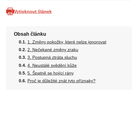
Vytisknout článek
Obsah článku
1. Změny pokožky, které nelze ignorovat
2. Nečekané změny zraku
3. Postupná ztráta sluchu
4. Neustálé svědění kůže
5. Špatně se hojící rány
Proč je důležité znát tyto příznaky?