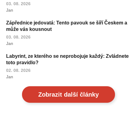
03. 08. 2026
Jan
Zápřednice jedovatá: Tento pavouk se šíří Českem a
může vás kousnout
03. 08. 2026
Jan
Labyrint, ze kterého se neprobojuje každý: Zvládnete
toto pravidlo?
02. 08. 2026
Jan
Zobrazit další články