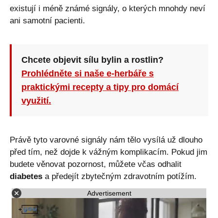
existují i méně známé signály, o kterých mnohdy neví
ani samotní pacienti.
Chcete objevit sílu bylin a rostlin?
Prohlédněte si naše e-herbáře s
praktickými recepty a tipy pro domácí
využití.
Právě tyto varovné signály nám tělo vysílá už dlouho
před tím, než dojde k vážným komplikacím. Pokud jim
budete věnovat pozornost, můžete včas odhalit
diabetes
a předejít zbytečným zdravotním potížím.
Advertisement