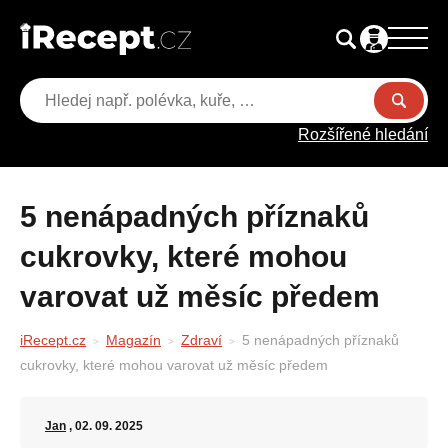
Rozšířené hledání
5 nenápadných příznaků
cukrovky, které mohou
varovat už měsíc předem
iRecept.cz
Magazín
Zdraví
5 nenápadných příznaků
cukrovky, které mohou varovat už měsíc předem
Jan
, 02. 09. 2025