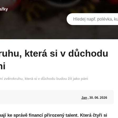
ařky
ni
í zvěrokruhu, která si v důchodu budou žít jako páni
Jan
, 30. 06. 2026
jí ke správě financí přirozený talent. Která čtyři si