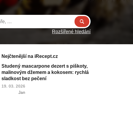
Rozšířené hledání
Nejčtenější na iRecept.cz
Studený mascarpone dezert s piškoty,
malinovým džemem a kokosem: rychlá
sladkost bez pečení
19. 03. 2026
Jan