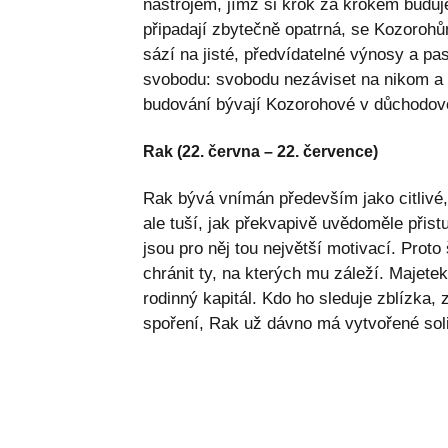
nástrojem, jímž si krok za krokem budu
připadají zbytečně opatrná, se Kozorohům
sází na jisté, předvídatelné výnosy a pas
svobodu: svobodu nezáviset na nikom a m
budování bývají Kozorohové v důchodové
Rak (22. června – 22. července)
Rak bývá vnímán především jako citlivé
ale tuší, jak překvapivě uvědoměle při
jsou pro něj tou největší motivací. Proto 
chránit ty, na kterých mu záleží. Majet
rodinný kapitál. Kdo ho sleduje zblízka, z
spoření, Rak už dávno má vytvořené soli