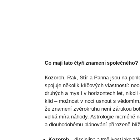
Co mají tato čtyři znamení společného?
Kozoroh, Rak, Štír a Panna jsou na pohle
spojuje několik klíčových vlastností: neo
druhých a myslí v horizontech let, nikol
klid – možnost v noci usnout s vědomím
že znamení zvěrokruhu není zárukou bohats
velká míra náhody. Astrologie nicméně na
a dlouhodobému plánování přirozeně blíž
Kozoroh
– disciplína a trpělivost jako zák