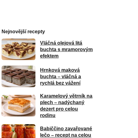
Nejnovější recepty
Vláčná olejová litá
buchta s mramorovým
efektem
Hrnková maková
buchta – vláčná a
rychlá bez vážení
Karamelový větrník na
plech – nadýchaný
dezert pro celou
rodinu
Babiččino zavařované
lečo – recept na celou