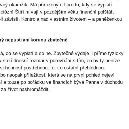
ávný okamžik. Má přirozený cit pro to, kdy se vyplatí
iózní Štíři mívají v pozdějším věku finanční polštář,
li závislí. Kontrola nad vlastním životem – a peněženkou
terý nepustí ani korunu zbytečně
, co se vyplatí a co ne. Zbytečné výdaje ji přímo fyzicky
k stojí dnešní rozmar v porovnání s tím, co by ty peníze
schopnost postřehnout to, co ostatní přehlédnou:
o naopak příležitost, která se na první pohled nejeví
ní a touze po pořádku ve financích bývá Panna v důchodu
 za život nashromáždit.