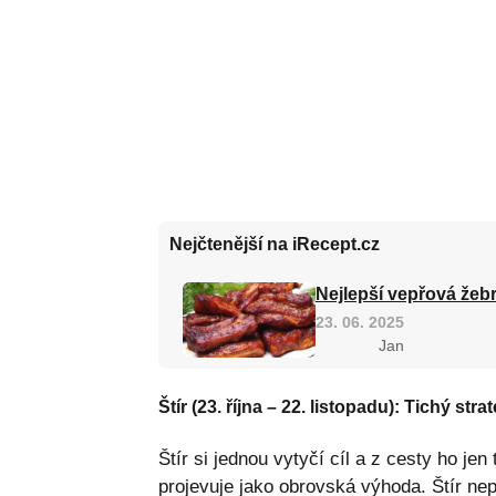
Nejčtenější na iRecept.cz
Nejlepší vepřová žebr
23. 06. 2025
Jan
Štír (23. října – 22. listopadu): Tichý str
Štír si jednou vytyčí cíl a z cesty ho jen
projevuje jako obrovská výhoda. Štír nep