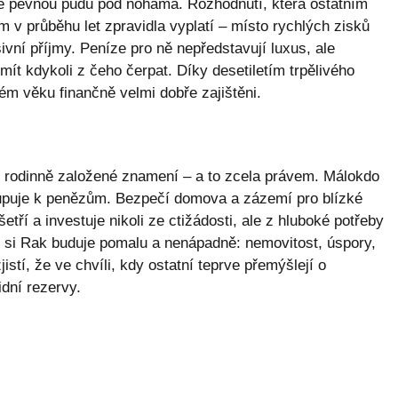
je pevnou půdu pod nohama. Rozhodnutí, která ostatním
 v průběhu let zpravidla vyplatí – místo rychlých zisků
ivní příjmy. Peníze pro ně nepředstavují luxus, ale
ít kdykoli z čeho čerpat. Díky desetiletím trpělivého
m věku finančně velmi dobře zajištěni.
, rodinně založené znamení – a to zcela právem. Málokdo
stupuje k penězům. Bezpečí domova a zázemí pro blízké
šetří a investuje nikoli ze ctižádosti, ale z hluboké potřeby
ek si Rak buduje pomalu a nenápadně: nemovitost, úspory,
jistí, že ve chvíli, kdy ostatní teprve přemýšlejí o
dní rezervy.