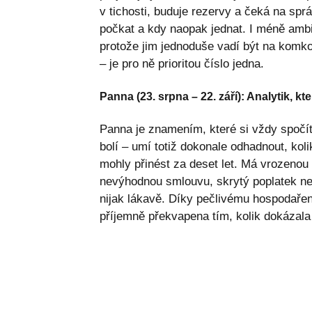
v tichosti, buduje rezervy a čeká na spr
počkat a kdy naopak jednat. I méně ambic
protože jim jednoduše vadí být na komko
– je pro ně prioritou číslo jedna.
Panna (23. srpna – 22. září): Analytik, k
Panna je znamením, které si vždy spočítá
bolí – umí totiž dokonale odhadnout, koli
mohly přinést za deset let. Má vrozenou 
nevýhodnou smlouvu, skrytý poplatek neb
nijak lákavě. Díky pečlivému hospodaře
příjemně překvapena tím, kolik dokázala