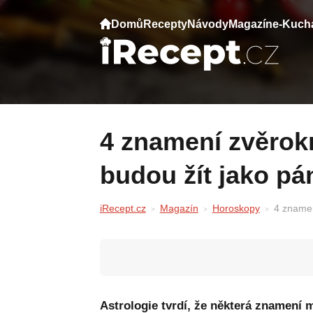
Domů
Recepty
Návody
Magazín
e-Kuch
4 znamení zvěrokruhu, která si v důchodu
budou žít jako pá
iRecept.cz
Magazín
Horoskopy
4 znamen
Astrologie tvrdí, že některá znamení ma