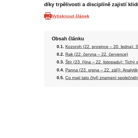
díky trpělivosti a disciplíně zajistí kli
Vytisknout článek
Obsah článku
Kozoroh (22. prosince – 20. ledna): S
Rak (22. června – 22. července)
Štír (23. října – 22. listopadu): Tichý
Panna (23. srpna – 22. září): Analyti
Co mají tato čtyři znamení společné