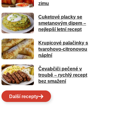
zimu
Cuketové placky se
smetanovým dipem –
nejlepší letní recept
Krupicové palačinky s
tvarohovo-citronovou
náplní
Čevabčiči pečené v
troubě – rychlý recept
bez smažení
Další recepty