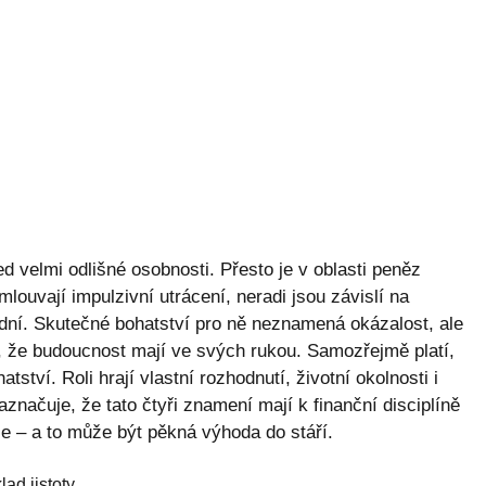
d velmi odlišné osobnosti. Přesto je v oblasti peněz
mlouvají impulzivní utrácení, neradi jsou závislí na
i dní. Skutečné bohatství pro ně neznamená okázalost, ale
, že budoucnost mají ve svých rukou. Samozřejmě platí,
tví. Roli hrají vlastní rozhodnutí, životní okolnosti i
značuje, že tato čtyři znamení mají k finanční disciplíně
e – a to může být pěkná výhoda do stáří.
lad jistoty