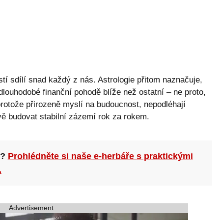
stí sdílí snad každý z nás. Astrologie přitom naznačuje,
dlouhodobé finanční pohodě blíže než ostatní – ne proto,
 protože přirozeně myslí na budoucnost, nepodléhají
vě budovat stabilní zázemí rok za rokem.
n?
Prohlédněte si naše e-herbáře s praktickými
.
Advertisement