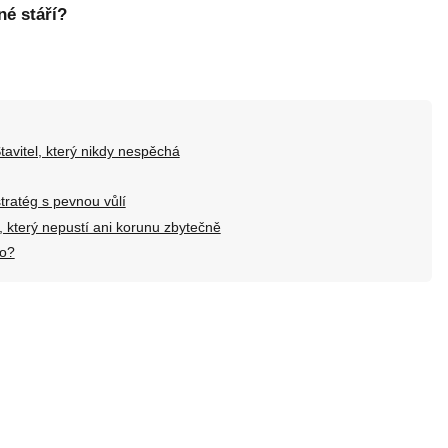
dné stáří?
tavitel, který nikdy nespěchá
 stratég s pevnou vůlí
k, který nepustí ani korunu zbytečně
ho?