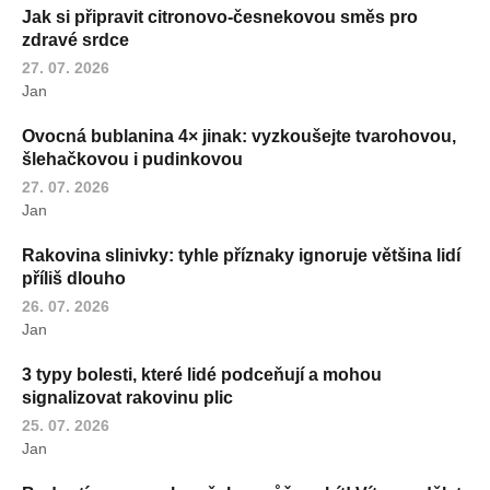
Jak si připravit citronovo-česnekovou směs pro
zdravé srdce
27. 07. 2026
Jan
Ovocná bublanina 4× jinak: vyzkoušejte tvarohovou,
šlehačkovou i pudinkovou
27. 07. 2026
Jan
Rakovina slinivky: tyhle příznaky ignoruje většina lidí
příliš dlouho
26. 07. 2026
Jan
3 typy bolesti, které lidé podceňují a mohou
signalizovat rakovinu plic
25. 07. 2026
Jan