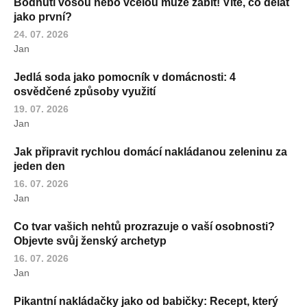
Bodnutí vosou nebo včelou může zabít! Víte, co dělat
jako první?
24. 07. 2026
Jan
Jedlá soda jako pomocník v domácnosti: 4
osvědčené způsoby využití
19. 07. 2026
Jan
Jak připravit rychlou domácí nakládanou zeleninu za
jeden den
16. 07. 2026
Jan
Co tvar vašich nehtů prozrazuje o vaší osobnosti?
Objevte svůj ženský archetyp
16. 07. 2026
Jan
Pikantní nakládačky jako od babičky: Recept, který