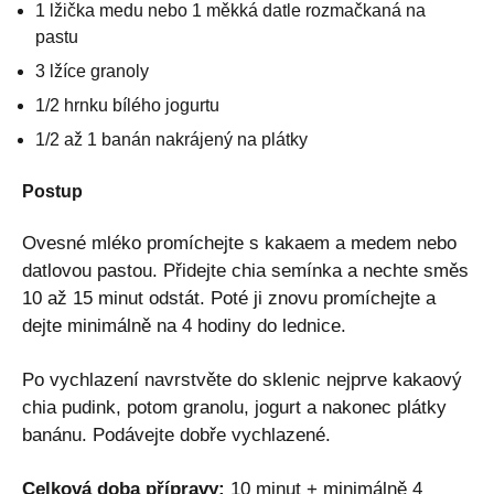
1 lžička medu nebo 1 měkká datle rozmačkaná na
pastu
3 lžíce granoly
1/2 hrnku bílého jogurtu
1/2 až 1 banán nakrájený na plátky
Postup
Ovesné mléko promíchejte s kakaem a medem nebo
datlovou pastou. Přidejte chia semínka a nechte směs
10 až 15 minut odstát. Poté ji znovu promíchejte a
dejte minimálně na 4 hodiny do lednice.
Po vychlazení navrstvěte do sklenic nejprve kakaový
chia pudink, potom granolu, jogurt a nakonec plátky
banánu. Podávejte dobře vychlazené.
Celková doba přípravy:
10 minut + minimálně 4