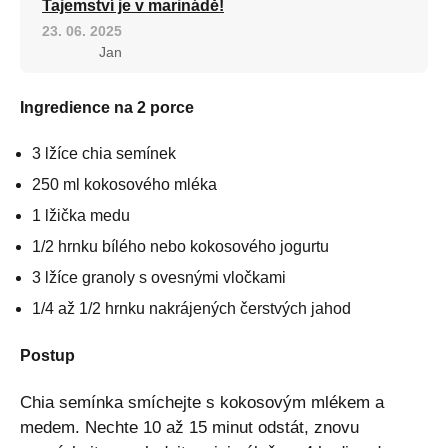
Tajemství je v marinádě!
23. 06. 2025
Jan
Ingredience na 2 porce
3 lžíce chia semínek
250 ml kokosového mléka
1 lžička medu
1/2 hrnku bílého nebo kokosového jogurtu
3 lžíce granoly s ovesnými vločkami
1/4 až 1/2 hrnku nakrájených čerstvých jahod
Postup
Chia semínka smíchejte s kokosovým mlékem a
medem. Nechte 10 až 15 minut odstát, znovu