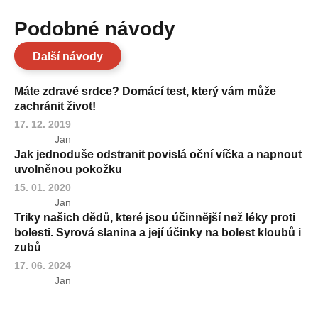
Podobné návody
Další návody
Máte zdravé srdce? Domácí test, který vám může
zachránit život!
17. 12. 2019
Jan
Jak jednoduše odstranit povislá oční víčka a napnout
uvolněnou pokožku
15. 01. 2020
Jan
Triky našich dědů, které jsou účinnější než léky proti
bolesti. Syrová slanina a její účinky na bolest kloubů i
zubů
17. 06. 2024
Jan