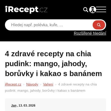
Rozšířené hledání
4 zdravé recepty na chia
pudink: mango, jahody,
borůvky i kakao s banánem
iRecept.cz
Návody
Vaření
4 zdravé recepty na chia
pudink: mango, jahody, borůvky i kakao s banánem
Jan
, 13. 03. 2026