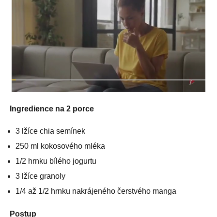
Ingredience na 2 porce
3 lžíce chia semínek
250 ml kokosového mléka
1/2 hrnku bílého jogurtu
3 lžíce granoly
1/4 až 1/2 hrnku nakrájeného čerstvého manga
Postup