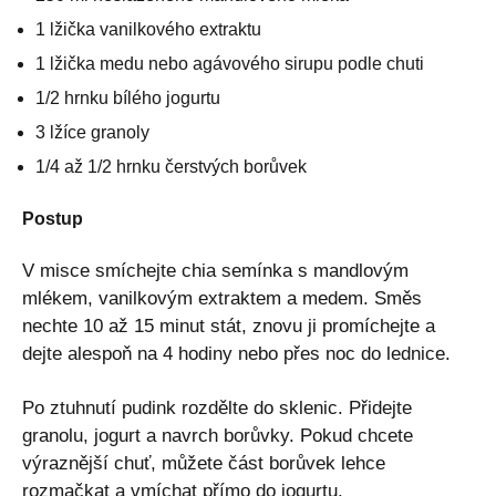
1 lžička vanilkového extraktu
1 lžička medu nebo agávového sirupu podle chuti
1/2 hrnku bílého jogurtu
3 lžíce granoly
1/4 až 1/2 hrnku čerstvých borůvek
Postup
V misce smíchejte chia semínka s mandlovým
mlékem, vanilkovým extraktem a medem. Směs
nechte 10 až 15 minut stát, znovu ji promíchejte a
dejte alespoň na 4 hodiny nebo přes noc do lednice.
Po ztuhnutí pudink rozdělte do sklenic. Přidejte
granolu, jogurt a navrch borůvky. Pokud chcete
výraznější chuť, můžete část borůvek lehce
rozmačkat a vmíchat přímo do jogurtu.