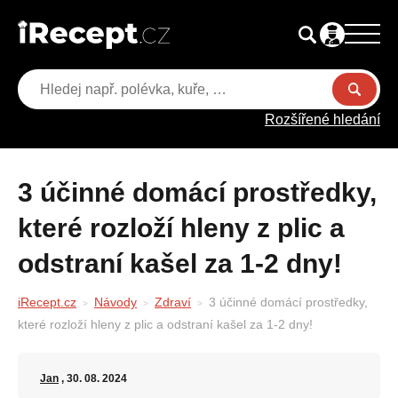
Rozšířené hledání
3 účinné domácí prostředky,
které rozloží hleny z plic a
odstraní kašel za 1-2 dny!
iRecept.cz
Návody
Zdraví
3 účinné domácí prostředky,
které rozloží hleny z plic a odstraní kašel za 1-2 dny!
Jan
, 30. 08. 2024