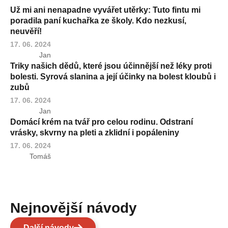
Už mi ani nenapadne vyvářet utěrky: Tuto fintu mi
poradila paní kuchařka ze školy. Kdo nezkusí,
neuvěří!
17. 06. 2024
Jan
Triky našich dědů, které jsou účinnější než léky proti
bolesti. Syrová slanina a její účinky na bolest kloubů i
zubů
17. 06. 2024
Jan
Domácí krém na tvář pro celou rodinu. Odstraní
vrásky, skvrny na pleti a zklidní i popáleniny
17. 06. 2024
Tomáš
Nejnovější návody
Další návody