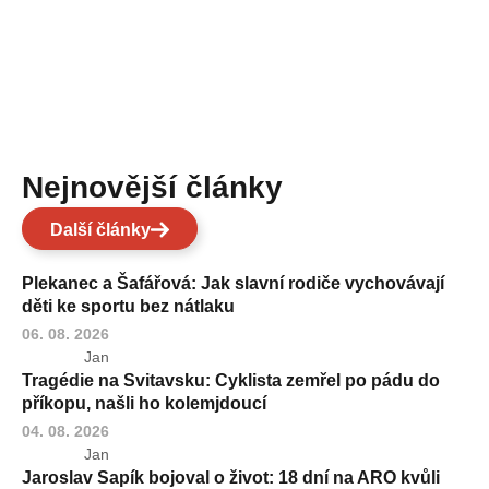
Nejnovější články
Další články
Plekanec a Šafářová: Jak slavní rodiče vychovávají
děti ke sportu bez nátlaku
06. 08. 2026
Jan
Tragédie na Svitavsku: Cyklista zemřel po pádu do
příkopu, našli ho kolemjdoucí
04. 08. 2026
Jan
Jaroslav Sapík bojoval o život: 18 dní na ARO kvůli