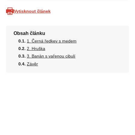
Vytisknout článek
Obsah článku
1. Černá ředkev s medem
2. Hruška
3. Banán s vařenou cibulí
Závěr