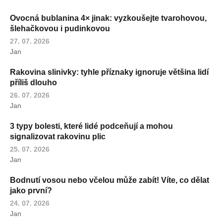
Ovocná bublanina 4× jinak: vyzkoušejte tvarohovou,
šlehačkovou i pudinkovou
27. 07. 2026
Jan
Rakovina slinivky: tyhle příznaky ignoruje většina lidí
příliš dlouho
26. 07. 2026
Jan
3 typy bolesti, které lidé podceňují a mohou
signalizovat rakovinu plic
25. 07. 2026
Jan
Bodnutí vosou nebo včelou může zabít! Víte, co dělat
jako první?
24. 07. 2026
Jan