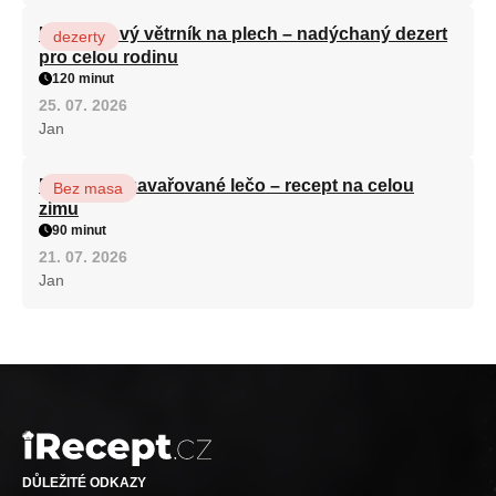
Karamelový větrník na plech – nadýchaný dezert
dezerty
pro celou rodinu
120 minut
25. 07. 2026
Jan
Babiččino zavařované lečo – recept na celou
Bez masa
zimu
90 minut
21. 07. 2026
Jan
DŮLEŽITÉ ODKAZY