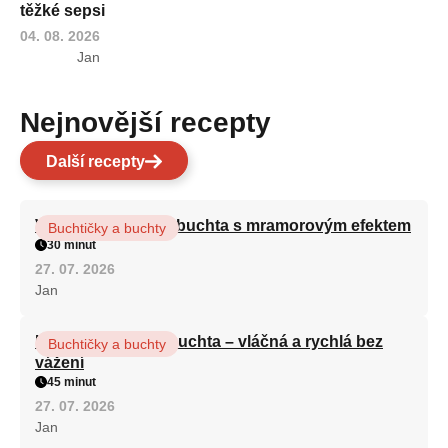
těžké sepsi
04. 08. 2026
Jan
Nejnovější recepty
Další recepty
Vláčná olejová litá buchta s mramorovým efektem
Buchtičky a buchty
30 minut
27. 07. 2026
Jan
Hrnková maková buchta – vláčná a rychlá bez
Buchtičky a buchty
vážení
45 minut
27. 07. 2026
Jan