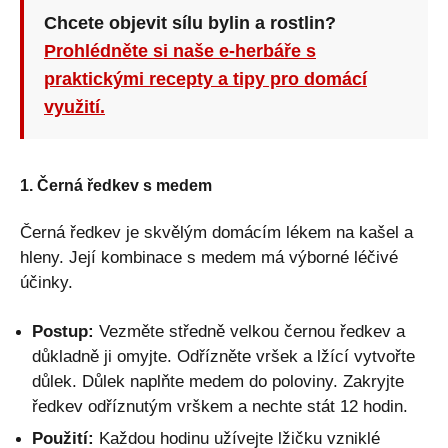
Chcete objevit sílu bylin a rostlin?
Prohlédněte si naše e-herbáře s
praktickými recepty a tipy pro domácí
využití.
1. Černá ředkev s medem
Černá ředkev je skvělým domácím lékem na kašel a
hleny. Její kombinace s medem má výborné léčivé
účinky.
Postup:
Vezměte středně velkou černou ředkev a
důkladně ji omyjte. Odřízněte vršek a lžící vytvořte
důlek. Důlek naplňte medem do poloviny. Zakryjte
ředkev odříznutým vrškem a nechte stát 12 hodin.
Použití:
Každou hodinu užívejte lžičku vzniklé