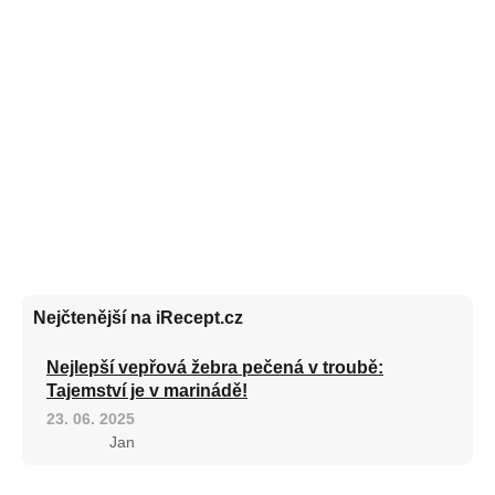
Nejčtenější na iRecept.cz
Nejlepší vepřová žebra pečená v troubě:
Tajemství je v marinádě!
23. 06. 2025
Jan