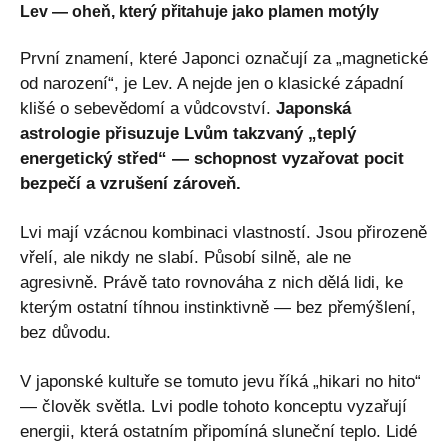
Lev — oheň, který přitahuje jako plamen motýly
První znamení, které Japonci označují za „magnetické
od narození“, je Lev. A nejde jen o klasické západní
klišé o sebevědomí a vůdcovství.
Japonská
astrologie přisuzuje Lvům takzvaný „teplý
energetický střed“ — schopnost vyzařovat pocit
bezpečí a vzrušení zároveň.
Lvi mají vzácnou kombinaci vlastností. Jsou přirozeně
vřelí, ale nikdy ne slabí. Působí silně, ale ne
agresivně. Právě tato rovnováha z nich dělá lidi, ke
kterým ostatní tíhnou instinktivně — bez přemýšlení,
bez důvodu.
V japonské kultuře se tomuto jevu říká „hikari no hito“
— člověk světla. Lvi podle tohoto konceptu vyzařují
energii, která ostatním připomíná sluneční teplo. Lidé