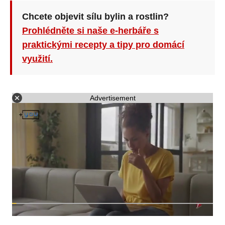
Chcete objevit sílu bylin a rostlin?
Prohlédněte si naše e-herbáře s
praktickými recepty a tipy pro domácí
využití.
Advertisement