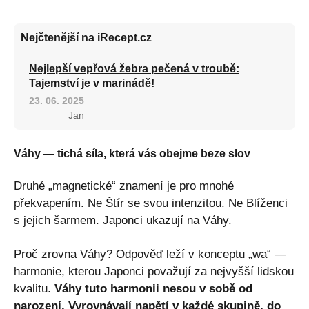
Nejčtenější na iRecept.cz
Nejlepší vepřová žebra pečená v troubě:
Tajemství je v marinádě!
23. 06. 2025
Jan
Váhy — tichá síla, která vás obejme beze slov
Druhé „magnetické“ znamení je pro mnohé
překvapením. Ne Štír se svou intenzitou. Ne Blíženci
s jejich šarmem. Japonci ukazují na Váhy.
Proč zrovna Váhy? Odpověď leží v konceptu „wa“ —
harmonie, kterou Japonci považují za nejvyšší lidskou
kvalitu.
Váhy tuto harmonii nesou v sobě od
narození. Vyrovnávají napětí v každé skupině, do