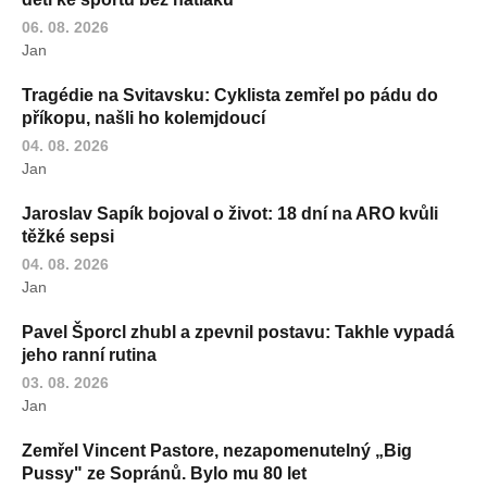
06. 08. 2026
Jan
Tragédie na Svitavsku: Cyklista zemřel po pádu do
příkopu, našli ho kolemjdoucí
04. 08. 2026
Jan
Jaroslav Sapík bojoval o život: 18 dní na ARO kvůli
těžké sepsi
04. 08. 2026
Jan
Pavel Šporcl zhubl a zpevnil postavu: Takhle vypadá
jeho ranní rutina
03. 08. 2026
Jan
Zemřel Vincent Pastore, nezapomenutelný „Big
Pussy" ze Sopránů. Bylo mu 80 let