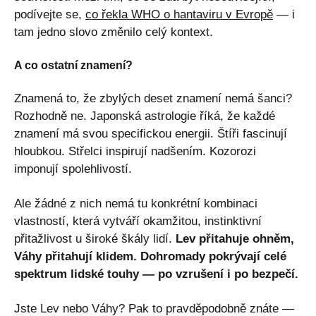
podívejte se,
co řekla WHO o hantaviru v Evropě
— i
tam jedno slovo změnilo celý kontext.
A co ostatní znamení?
Znamená to, že zbylých deset znamení nemá šanci?
Rozhodně ne. Japonská astrologie říká, že každé
znamení má svou specifickou energii. Štíři fascinují
hloubkou. Střelci inspirují nadšením. Kozorozi
imponují spolehlivostí.
Ale žádné z nich nemá tu konkrétní kombinaci
vlastností, která vytváří okamžitou, instinktivní
přitažlivost u široké škály lidí.
Lev přitahuje ohněm,
Váhy přitahují klidem. Dohromady pokrývají celé
spektrum lidské touhy — po vzrušení i po bezpečí.
Jste Lev nebo Váhy? Pak to pravděpodobně znáte —