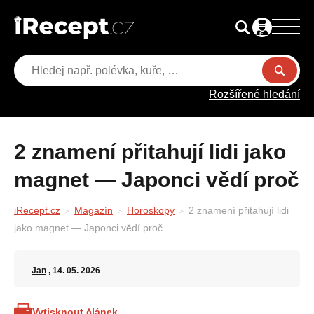
Rozšířené hledání
2 znamení přitahují lidi jako
magnet — Japonci vědí proč
iRecept.cz
Magazín
Horoskopy
2 znamení přitahují lidi
jako magnet — Japonci vědí proč
Jan
, 14. 05. 2026
Vytisknout článek