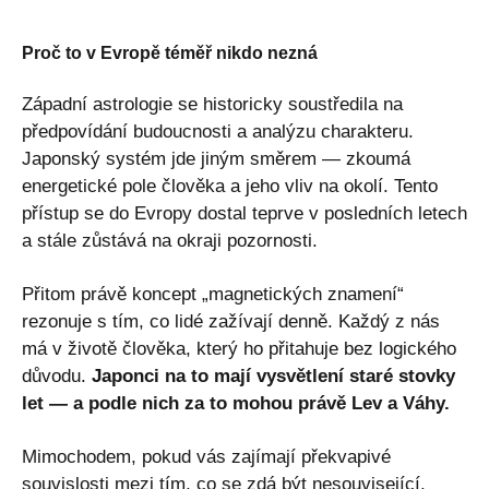
Proč to v Evropě téměř nikdo nezná
Západní astrologie se historicky soustředila na
předpovídání budoucnosti a analýzu charakteru.
Japonský systém jde jiným směrem — zkoumá
energetické pole člověka a jeho vliv na okolí. Tento
přístup se do Evropy dostal teprve v posledních letech
a stále zůstává na okraji pozornosti.
Přitom právě koncept „magnetických znamení“
rezonuje s tím, co lidé zažívají denně. Každý z nás
má v životě člověka, který ho přitahuje bez logického
důvodu.
Japonci na to mají vysvětlení staré stovky
let — a podle nich za to mohou právě Lev a Váhy.
Mimochodem, pokud vás zajímají překvapivé
souvislosti mezi tím, co se zdá být nesouvisející,