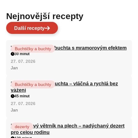
Nejnovější recepty
Další recepty
Vláčná olejová litá buchta s mramorovým efektem
Buchtičky a buchty
30 minut
27. 07. 2026
Jan
Hrnková maková buchta – vláčná a rychlá bez
Buchtičky a buchty
vážení
45 minut
27. 07. 2026
Jan
Karamelový větrník na plech – nadýchaný dezert
dezerty
pro celou rodinu