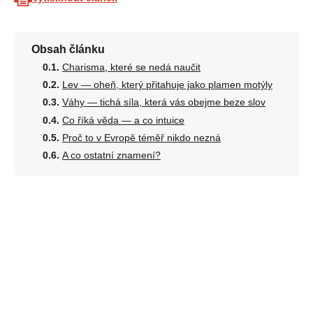
Obsah článku
Charisma, které se nedá naučit
Lev — oheň, který přitahuje jako plamen motýly
Váhy — tichá síla, která vás obejme beze slov
Co říká věda — a co intuice
Proč to v Evropě téměř nikdo nezná
A co ostatní znamení?