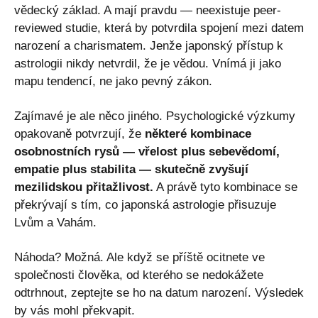
vědecký základ. A mají pravdu — neexistuje peer-
reviewed studie, která by potvrdila spojení mezi datem
narození a charismatem. Jenže japonský přístup k
astrologii nikdy netvrdil, že je vědou. Vnímá ji jako
mapu tendencí, ne jako pevný zákon.
Zajímavé je ale něco jiného. Psychologické výzkumy
opakovaně potvrzují, že
některé kombinace
osobnostních rysů — vřelost plus sebevědomí,
empatie plus stabilita — skutečně zvyšují
mezilidskou přitažlivost.
A právě tyto kombinace se
překrývají s tím, co japonská astrologie přisuzuje
Lvům a Vahám.
Náhoda? Možná. Ale když se příště ocitnete ve
společnosti člověka, od kterého se nedokážete
odtrhnout, zeptejte se ho na datum narození. Výsledek
by vás mohl překvapit.