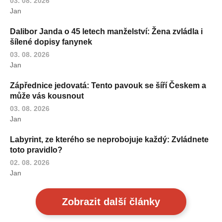
03. 08. 2026
Jan
Dalibor Janda o 45 letech manželství: Žena zvládla i
šílené dopisy fanynek
03. 08. 2026
Jan
Zápřednice jedovatá: Tento pavouk se šíří Českem a
může vás kousnout
03. 08. 2026
Jan
Labyrint, ze kterého se neprobojuje každý: Zvládnete
toto pravidlo?
02. 08. 2026
Jan
Zobrazit další články