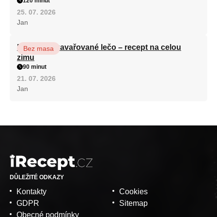
120 minut
25. 07. 2026
Jan
Babiččino zavařované lečo – recept na celou
Bez masa
zimu
90 minut
21. 07. 2026
Jan
DŮLEŽITÉ ODKAZY
Kontakty
Cookies
GDPR
Sitemap
Obecné podmínky