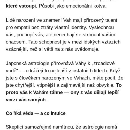
které vstoupí.
Působí jako emocionální kotva.
Lidé narození ve znamení Vah mají přirozený talent
pro empatii bez ztráty vlastní identity. Vyslechnou
vás, pochopí vás, ale nenechají se strhnout vaším
chaosem. Tato schopnost je v mezilidských vztazích
vzácnější, než si většina z nás uvědomuje.
Japonská astrologie přirovnává Váhy k „zrcadlové
vodě“ — odrážejí to nejlepší v ostatních lidech. Když
jste s člověkem narozeným ve Vahách, máte pocit, že
jste chytřejší, vtipnější a zajímavější než obvykle.
To
proto vás k Vahám táhne — ony z vás dělají lepší
verzi vás samých.
Co říká věda — a co intuice
Skeptici samozřejmě namítnou, že astrologie nemá