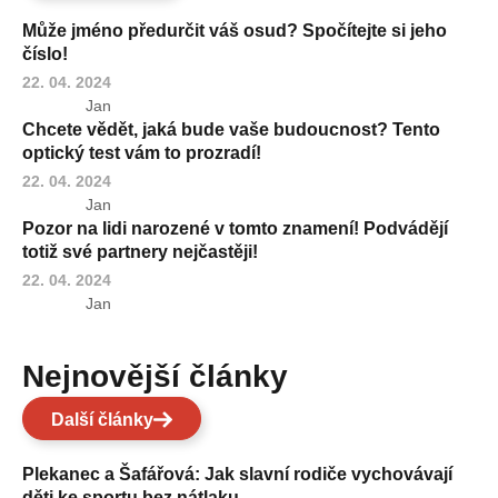
Může jméno předurčit váš osud? Spočítejte si jeho
číslo!
22. 04. 2024
Jan
Chcete vědět, jaká bude vaše budoucnost? Tento
optický test vám to prozradí!
22. 04. 2024
Jan
Pozor na lidi narozené v tomto znamení! Podvádějí
totiž své partnery nejčastěji!
22. 04. 2024
Jan
Nejnovější články
Další články
Plekanec a Šafářová: Jak slavní rodiče vychovávají
děti ke sportu bez nátlaku