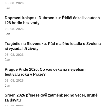
03. 08. 2026
Jan
Dopravní kolaps u Dubrovníku: Řidiči čekali v autech
i 28 hodin bez vody
03. 08. 2026
Jan
Tragédie na Slovensku: Pád malého letadla u Zvolena
si vyžádal tři životy
03. 08. 2026
Jan
Prague Pride 2026: Co vás čeká na největším
festivalu roku v Praze?
03. 08. 2026
Jan
Srpen 2026 přinese dvě zatmění: jedno večer, druhé
za úsvitu