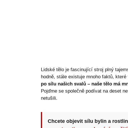
Lidské tělo je fascinující stroj plný taj
hodně, stále existuje mnoho faktů, kter
po sílu našich svalů – naše tělo má 
Pojďme se společně podívat na deset neu
netušili.
Chcete objevit sílu bylin a rostli