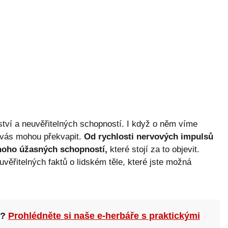
emství a neuvěřitelných schopností. I když o něm víme
é vás mohou překvapit.
Od rychlosti nervových impulsů
mnoho úžasných schopností,
které stojí za to objevit.
věřitelných faktů o lidském těle, které jste možná
n?
Prohlédněte si naše e-herbáře s praktickými