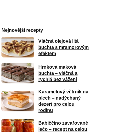
Nejnovější recepty
Vláčná olejová litá
buchta s mramorovým
efektem
Hrnková maková
buchta – vláčná a
rychlá bez vážení
Karamelový větrník na
plech – nadýchaný
dezert pro celou
rodinu
Babiččino zavařované
lečo – recept na celou