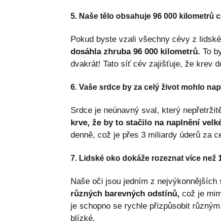
5. Naše tělo obsahuje 96 000 kilometrů 
Pokud byste vzali všechny cévy z lidského
dosáhla zhruba 96 000 kilometrů.
To by
dvakrát! Tato síť cév zajišťuje, že krev 
6. Vaše srdce by za celý život mohlo nap
Srdce je neúnavný sval, který nepřetržit
krve, že by to stačilo na naplnění vel
denně, což je přes 3 miliardy úderů za ce
7. Lidské oko dokáže rozeznat více než 
Naše oči jsou jedním z nejvýkonnějšíc
různých barevných odstínů,
což je mim
je schopno se rychle přizpůsobit různým
blízké.