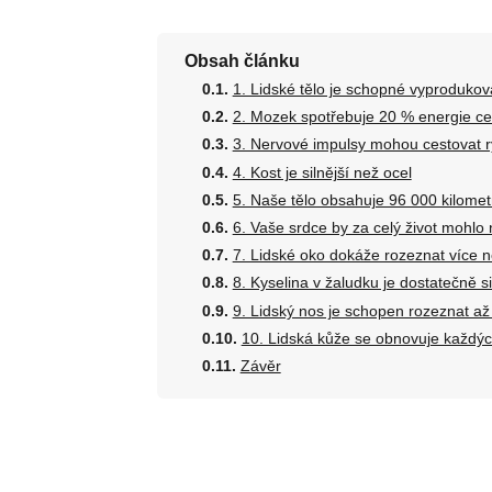
Obsah článku
1. Lidské tělo je schopné vyprodukov
2. Mozek spotřebuje 20 % energie ce
3. Nervové impulsy mohou cestovat r
4. Kost je silnější než ocel
5. Naše tělo obsahuje 96 000 kilomet
6. Vaše srdce by za celý život mohlo 
7. Lidské oko dokáže rozeznat více n
8. Kyselina v žaludku je dostatečně si
9. Lidský nos je schopen rozeznat až
10. Lidská kůže se obnovuje každýc
Závěr