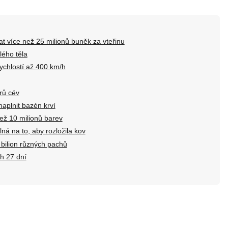
at více než 25 milionů buněk za vteřinu
lého těla
ychlostí až 400 km/h
rů cév
naplnit bazén krví
ež 10 milionů barev
lná na to, aby rozložila kov
 bilion různých pachů
h 27 dní