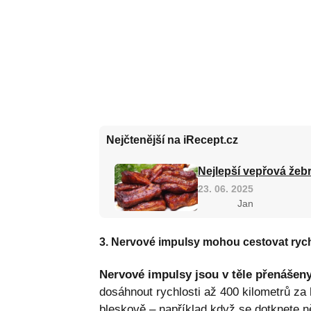
Nejčtenější na iRecept.cz
Nejlepší vepřová žebr
23. 06. 2025
Jan
3. Nervové impulsy mohou cestovat rych
Nervové impulsy jsou v těle přenášeny
dosáhnout rychlosti až 400 kilometrů za
bleskově – například když se dotknete n