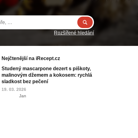
Rozšířené hledání
Nejčtenější na iRecept.cz
Studený mascarpone dezert s piškoty,
malinovým džemem a kokosem: rychlá
sladkost bez pečení
19. 03. 2026
Jan