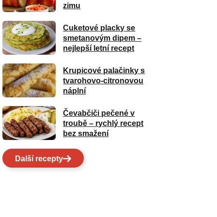
zimu
Cuketové placky se
smetanovým dipem –
nejlepší letní recept
Krupicové palačinky s
tvarohovo-citronovou
náplní
Čevabčiči pečené v
troubě – rychlý recept
bez smažení
Další recepty