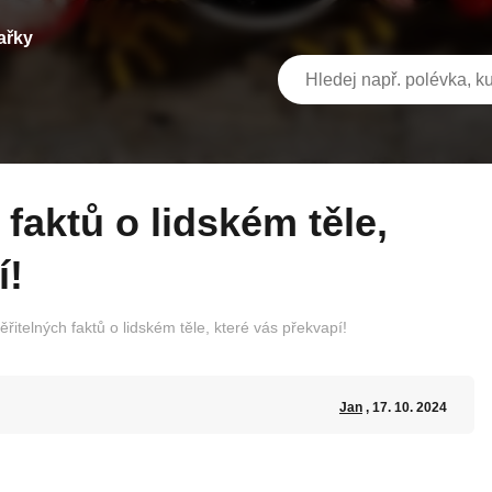
ařky
í!
řitelných faktů o lidském těle, které vás překvapí!
Jan
, 17. 10. 2024