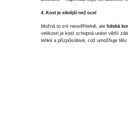
4. Kost je silnější než ocel
Možná to zní neuvěřitelně, ale
lidská ko
velikosti je kost schopná unést větší zát
lehké a přizpůsobivé, což umožňuje tělu b