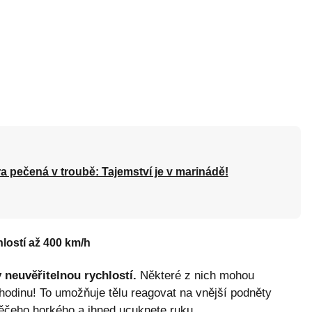
a pečená v troubě: Tajemství je v marinádě!
lostí až 400 km/h
 neuvěřitelnou rychlostí.
Některé z nich mohou
 hodinu! To umožňuje tělu reagovat na vnější podněty
ěčeho horkého a ihned ucuknete ruku.