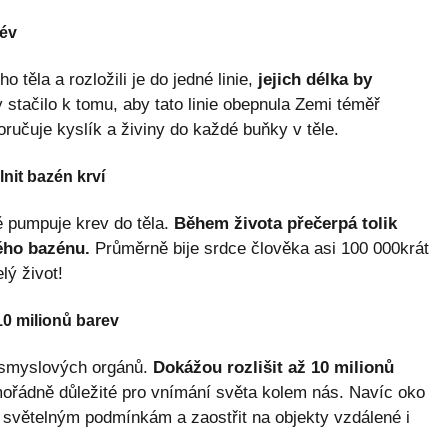
cév
 těla a rozložili je do jedné linie,
jejich délka by
 stačilo k tomu, aby tato linie obepnula Zemi téměř
doručuje kyslík a živiny do každé buňky v těle.
lnit bazén krví
ě pumpuje krev do těla.
Během života přečerpá tolik
kého bazénu.
Průměrně bije srdce člověka asi 100 000krát
lý život!
10 milionů barev
h smyslových orgánů.
Dokážou rozlišit až 10 milionů
ořádně důležité pro vnímání světa kolem nás. Navíc oko
 světelným podmínkám a zaostřit na objekty vzdálené i