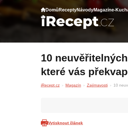
Domů
Recepty
Návody
Magazín
e-Kuch
10 neuvěřitelných faktů o lidském těle,
které vás překvap
iRecept.cz
Magazín
Zajímavosti
10 neuvě
Vytisknout článek