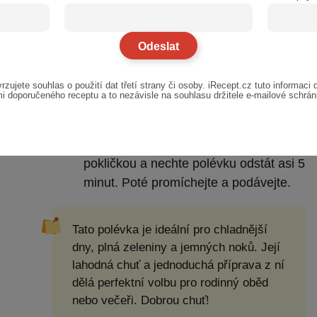
trochu oleje pro lepší konzistenci.
Vaření noků: Když se hrášek vaří,
pomocí lžičky vkládejte noky přímo do
polévky a nechte je vařit, dokud
rzujete souhlas o použití dat třetí strany či osoby. iRecept.cz tuto informaci 
nevyplavou na povrch.
i doporučeného receptu a to nezávisle na souhlasu držitele e-mailové schrá
Zakončení: Když jsou noky hotové,
vypněte plamen a do polévky přidejte
celé stonky petrželky. Přikryjte
pokličkou a nechte polévku odstát asi 5
minut. Poté promíchejte a podávejte.
Tato polévka je ideální pro chladnější
dny, plná zeleniny a jemných noků. Její
lahodná chuť a jednoduchá příprava z ní
dělá perfektní volbu pro rodinný oběd
nebo večeři. Dobrou chuť!