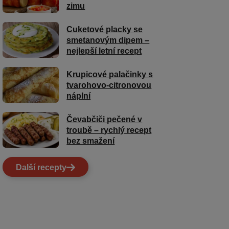
zimu
Cuketové placky se
smetanovým dipem –
nejlepší letní recept
Krupicové palačinky s
tvarohovo-citronovou
náplní
Čevabčiči pečené v
troubě – rychlý recept
bez smažení
Další recepty