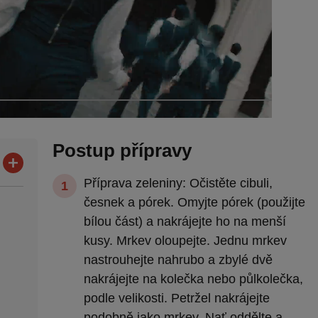
Postup přípravy
Příprava zeleniny: Očistěte cibuli,
česnek a pórek. Omyjte pórek (použijte
bílou část) a nakrájejte ho na menší
kusy. Mrkev oloupejte. Jednu mrkev
nastrouhejte nahrubo a zbylé dvě
nakrájejte na kolečka nebo půlkolečka,
podle velikosti. Petržel nakrájejte
podobně jako mrkev. Nať oddělte a