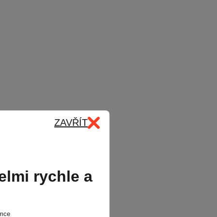
ZAVŘÍT
velmi rychle a
emce