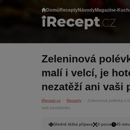
Domů
Recepty
Návody
Magazín
e-Kuch
Zeleninová polévka s haluškami:Milují ji
malí i velcí, je ho
nezatěží ani vaši
iRecept.cz
Recepty
Zeleninová polévka s hal
vaši peněženku
Sředně těžká přípava
4 porce
45 minu