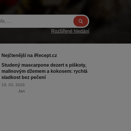
Rozšířené hledání
Nejčtenější na iRecept.cz
Studený mascarpone dezert s piškoty,
malinovým džemem a kokosem: rychlá
sladkost bez pečení
19. 03. 2026
Jan