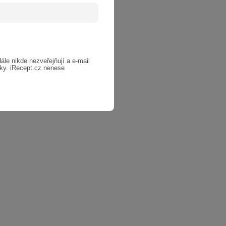
dále nikde nezveřejňují a e-mail
nky. iRecept.cz nenese