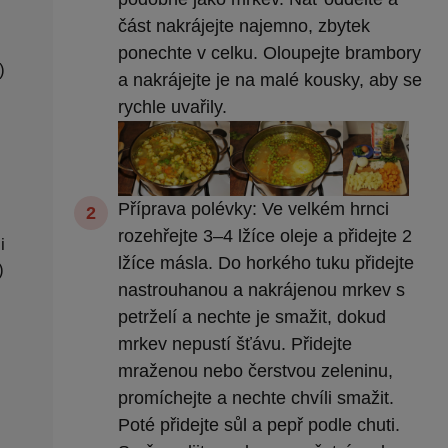
část nakrájejte najemno, zbytek
ponechte v celku. Oloupejte brambory
)
a nakrájejte je na malé kousky, aby se
rychle uvařily.
Příprava polévky: Ve velkém hrnci
rozehřejte 3–4 lžíce oleje a přidejte 2
i
lžíce másla. Do horkého tuku přidejte
)
nastrouhanou a nakrájenou mrkev s
petrželí a nechte je smažit, dokud
mrkev nepustí šťávu. Přidejte
mraženou nebo čerstvou zeleninu,
promíchejte a nechte chvíli smažit.
Poté přidejte sůl a pepř podle chuti.