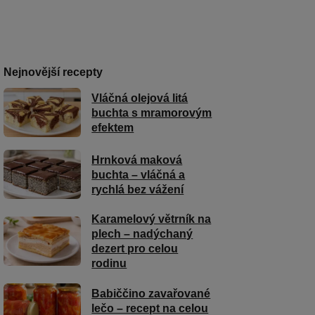
Nejnovější recepty
Vláčná olejová litá
buchta s mramorovým
efektem
Hrnková maková
buchta – vláčná a
rychlá bez vážení
Karamelový větrník na
plech – nadýchaný
dezert pro celou
rodinu
Babiččino zavařované
lečo – recept na celou