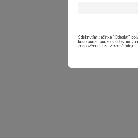
Stisknutím tlačítka "Odeslat" potv
bude použit pouze k odeslání vám
zodpovědnost za vložené údaje.