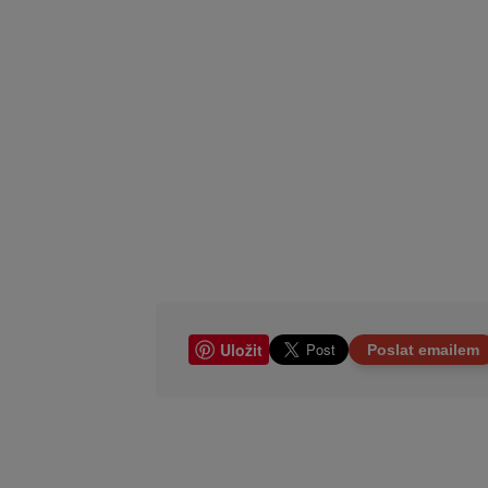
Uložit
Poslat emailem