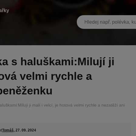
ařky
tová velmi rychle a
 peněženku
uškami:Milují ji malí i velcí, je hotová velmi rychle a nezatěží ani
t
Tomáš
, 27. 09. 2024