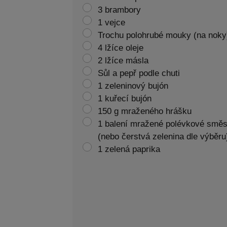
3 brambory
1 vejce
Trochu polohrubé mouky (na noky
4 lžíce oleje
2 lžíce másla
Sůl a pepř podle chuti
1 zeleninový bujón
1 kuřecí bujón
150 g mraženého hrášku
1 balení mražené polévkové směs
(nebo čerstvá zelenina dle výběru
1 zelená paprika