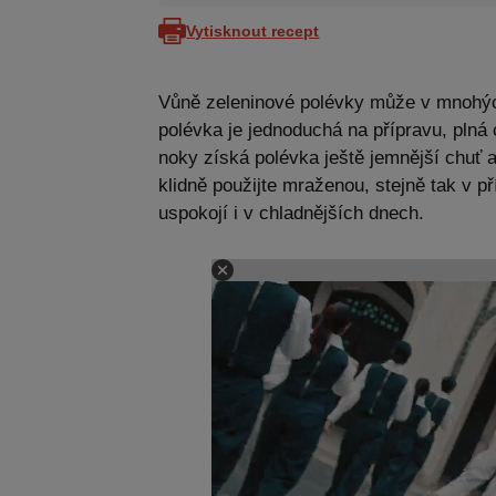
Vytisknout recept
Vůně zeleninové polévky může v mnohých
polévka je jednoduchá na přípravu, plná c
noky získá polévka ještě jemnější chuť 
klidně použijte mraženou, stejně tak v p
uspokojí i v chladnějších dnech.