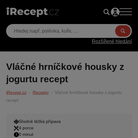
Rozšířené hledání
Vláčné hrníčkové housky z
jogurtu recept
iRecept.cz
Recepty
Vláčné hrníčkové housky z jogurtu
recept
Sředně těžká přípava
4 porce
0 minut