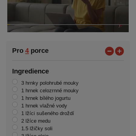
Pro
4
porce
Ingredience
3 hrnky polohrubé mouky
1 hrnek celozrnné mouky
1 hrnek bílého jogurtu
1 hrnek vlažné vody
1 lžíci sušeného droždí
2 lžíce medu
1.5 lžičky soli