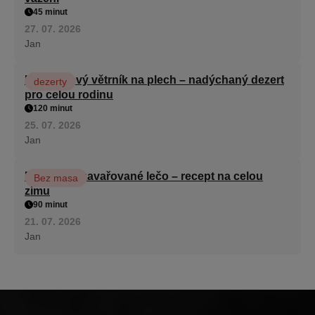
45 minut
27. 07. 2026
Jan
Karamelový větrník na plech – nadýchaný dezert
dezerty
pro celou rodinu
120 minut
25. 07. 2026
Jan
Babiččino zavařované lečo – recept na celou
Bez masa
zimu
90 minut
21. 07. 2026
Jan