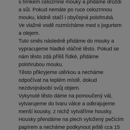
s hrnkem celozrnné mouky a přidáme droždí
a sůl. Pokud nemáte po ruce celozrnnou
mouku, klidně stačí i obyčejná polohrubá.
Ve vlažné vodě rozmícháme med s jogurtem
a olejem.
Tuto směs následně přidáme do mouky a
vypracujeme hladké vláčné těsto. Pokud se
nám těsto zdá příliš řídké, přidáme
polohrubou mouku.
Těsto přikryjeme utěrkou a necháme
odpočívat na teplém místě, dokud
nezdvojnásobí svůj objem.
Vykynuté těsto dáme na pomoučený vál,
vytvarujeme do tvaru válce a odkrajujeme
menší kousky, z nichž vytváříme housky.
Housky přendáme na plech vyložený pečícím
papírem a necháme podkynout ještě cca 15