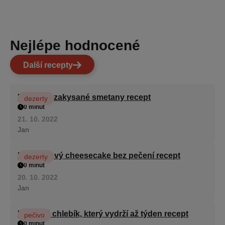
Nejlépe hodnocené
Další recepty
Fánky ze zakysané smetany recept
dezerty
0 minut
21. 10. 2022
Jan
Karamelový cheesecake bez pečení recept
dezerty
0 minut
20. 10. 2022
Jan
Hrnkový chlebík, který vydrží až týden recept
pečivo
0 minut