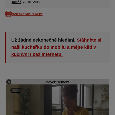
Tomáš
, 22. 01. 2019
Vytisknout recept
Už žádné nekonečné hledání.
Stáhněte si
naši kuchařku do mobilu a mějte klid v
kuchyni i bez internetu.
Advertisement