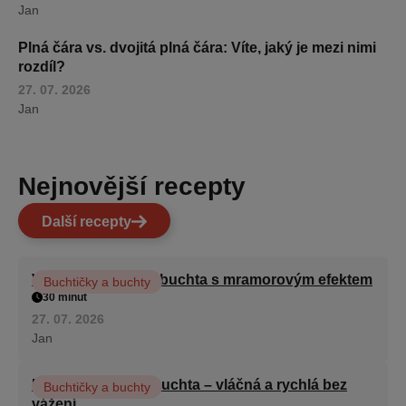
Jan
Plná čára vs. dvojitá plná čára: Víte, jaký je mezi nimi
rozdíl?
27. 07. 2026
Jan
Nejnovější recepty
Další recepty
Vláčná olejová litá buchta s mramorovým efektem
Buchtičky a buchty
30 minut
27. 07. 2026
Jan
Hrnková maková buchta – vláčná a rychlá bez
Buchtičky a buchty
vážení