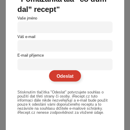
křupavá a zlatavá
dal” recept"
30 minut
13. 07. 2026
Vaše jméno
Jan
Váš e-mail
Královská pomazánka na jednohubky za 5 minut
chuťovky
15 minut
08. 07. 2026
E-mail příjemce
Jan
Roláda z grilované cukety s cream cheese,
Bez masa
šunkou a rukolou
100 minut
07. 07. 2026
Stisknutím tlačítka "Odeslat" potvrzujete souhlas o
Jan
použití dat třetí strany či osoby. iRecept.cz tuto
informaci dále nikde nezveřejňují a e-mail bude použit
pouze k odeslání vámi doporučeného receptu a to
nezávisle na souhlasu držitele e-mailové schránky.
iRecept.cz nenese zodpovědnost za vložené údaje.