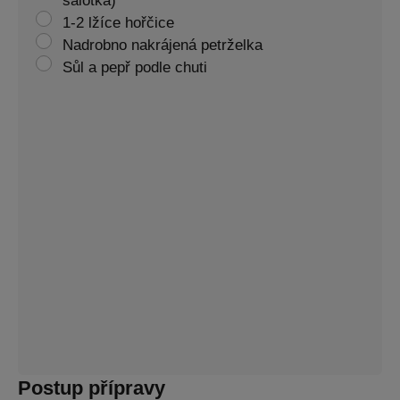
šalotka)
1-2 lžíce hořčice
Nadrobno nakrájená petrželka
Sůl a pepř podle chuti
Postup přípravy