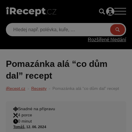
Rozšířené hledání
Pomazánka alá “co dům
dal” recept
iRecept.cz
Recepty
Pomazánka alá “co dům dal” recept
Snadné na přípravu
4 porce
0 minut
Tomáš
, 12. 06. 2024