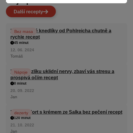
Nejlépe hodnocené
Další recepty
Karlovarské knedlíky od Pohlreicha chutně a
Bez masa
rychle recept
45 minut
12. 06. 2024
Tomáš
Kořen kozlíku uklidní nervy, zbaví vás stresu a
Nápoje
prospívá očím recept
0 minut
20. 09. 2022
Jan
Patrový dort s krémem ze Salka bez pečení recept
dezerty
120 minut
21. 10. 2022
Jan