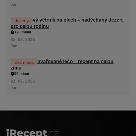
Jan
Karamelový větrník na plech – nadýchaný dezert
dezerty
pro celou rodinu
120 minut
25. 07. 2026
Jan
Babiččino zavařované lečo – recept na celou
Bez masa
zimu
90 minut
21. 07. 2026
Jan