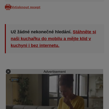
Vytisknout recept
Už žádné nekonečné hledání.
Stáhněte si
naši kuchařku do mobilu a mějte klid v
kuchyni i bez internetu.
Advertisement