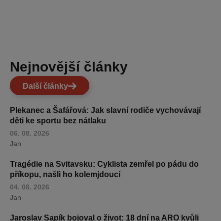
Nejnovější články
Další články
Plekanec a Šafářová: Jak slavní rodiče vychovávají
děti ke sportu bez nátlaku
06. 08. 2026
Jan
Tragédie na Svitavsku: Cyklista zemřel po pádu do
příkopu, našli ho kolemjdoucí
04. 08. 2026
Jan
Jaroslav Sapík bojoval o život: 18 dní na ARO kvůli