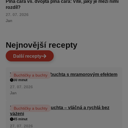
Plná čára vs. dvojitá plná čára: Víte, jaký je mezi nimi
rozdíl?
27. 07. 2026
Jan
Nejnovější recepty
Další recepty
Vláčná olejová litá buchta s mramorovým efektem
Buchtičky a buchty
30 minut
27. 07. 2026
Jan
Hrnková maková buchta – vláčná a rychlá bez
Buchtičky a buchty
vážení
45 minut
27. 07. 2026