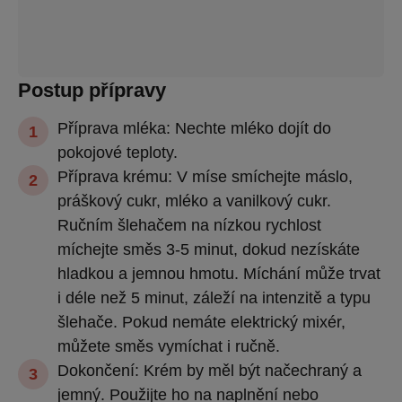
Postup přípravy
Příprava mléka: Nechte mléko dojít do
pokojové teploty.
Příprava krému: V míse smíchejte máslo,
práškový cukr, mléko a vanilkový cukr.
Ručním šlehačem na nízkou rychlost
míchejte směs 3-5 minut, dokud nezískáte
hladkou a jemnou hmotu. Míchání může trvat
i déle než 5 minut, záleží na intenzitě a typu
šlehače. Pokud nemáte elektrický mixér,
můžete směs vymíchat i ručně.
Dokončení: Krém by měl být načechraný a
jemný. Použijte ho na naplnění nebo