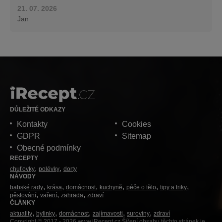
21. 07. 2026
Jan
DŮLEŽITÉ ODKAZY
Kontakty
Cookies
GDPR
Sitemap
Obecné podmínky
RECEPTY
chuťovky
polévky
dorty
NÁVODY
babské rady
krása
domácnost
kuchyně
péče o tělo
tipy a triky
pěstování
vaření
zahrada
zdraví
ČLÁNKY
aktuality
bylinky
domácnost
zajímavosti
suroviny
zdraví
Copyright © 2017 - 2026 www.iRecept.cz Šíření obsahu těchto stránek je