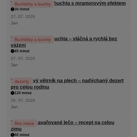
Vláčná olejová litá buchta s mramorovým efektem
Buchtičky a buchty
30 minut
27. 07. 2026
Jan
Hrnková maková buchta – vláčná a rychlá bez
Buchtičky a buchty
vážení
45 minut
27. 07. 2026
Jan
Karamelový větrník na plech – nadýchaný dezert
dezerty
pro celou rodinu
120 minut
25. 07. 2026
Jan
Babiččino zavařované lečo – recept na celou
Bez masa
zimu
90 minut