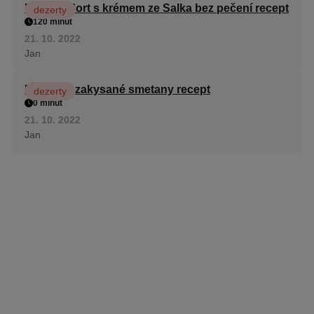
Patrový dort s krémem ze Salka bez pečení recept
dezerty
120 minut
21. 10. 2022
Jan
Fánky ze zakysané smetany recept
dezerty
0 minut
21. 10. 2022
Jan