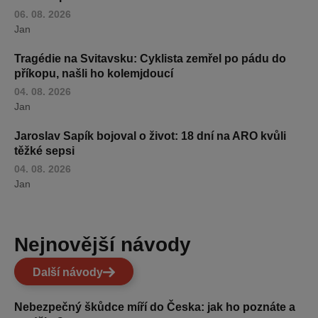
06. 08. 2026
Jan
Tragédie na Svitavsku: Cyklista zemřel po pádu do
příkopu, našli ho kolemjdoucí
04. 08. 2026
Jan
Jaroslav Sapík bojoval o život: 18 dní na ARO kvůli
těžké sepsi
04. 08. 2026
Jan
Nejnovější návody
Další návody
Nebezpečný škůdce míří do Česka: jak ho poznáte a