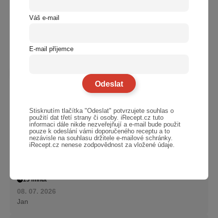
Váš e-mail
E-mail příjemce
Podobné recepty
Další recepty
Smažená cuketa v česnekovém těstíčku –
Bez masa
Stisknutím tlačítka "Odeslat" potvrzujete souhlas o
křupavá a zlatavá
použití dat třetí strany či osoby. iRecept.cz tuto
30 minut
informaci dále nikde nezveřejňují a e-mail bude použit
pouze k odeslání vámi doporučeného receptu a to
13. 07. 2026
nezávisle na souhlasu držitele e-mailové schránky.
Jan
iRecept.cz nenese zodpovědnost za vložené údaje.
Královská pomazánka na jednohubky za 5 minut
chuťovky
15 minut
08. 07. 2026
Jan