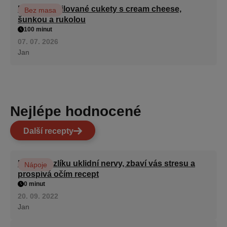
Roláda z grilované cukety s cream cheese,
Bez masa
šunkou a rukolou
100 minut
07. 07. 2026
Jan
Nejlépe hodnocené
Další recepty
Kořen kozlíku uklidní nervy, zbaví vás stresu a
Nápoje
prospívá očím recept
0 minut
20. 09. 2022
Jan