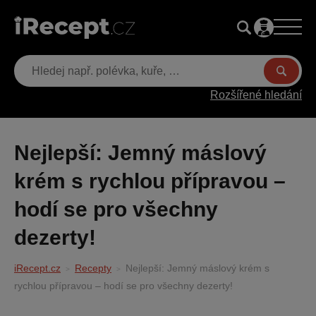
Rozšířené hledání
Nejlepší: Jemný máslový
krém s rychlou přípravou –
hodí se pro všechny
dezerty!
iRecept.cz
Recepty
Nejlepší: Jemný máslový krém s
rychlou přípravou – hodí se pro všechny dezerty!